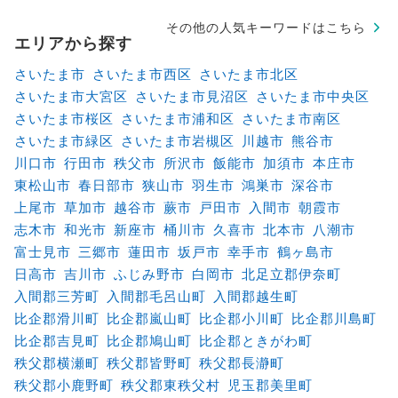
その他の人気キーワードはこちら
エリアから探す
さいたま市
さいたま市西区
さいたま市北区
さいたま市大宮区
さいたま市見沼区
さいたま市中央区
さいたま市桜区
さいたま市浦和区
さいたま市南区
さいたま市緑区
さいたま市岩槻区
川越市
熊谷市
川口市
行田市
秩父市
所沢市
飯能市
加須市
本庄市
東松山市
春日部市
狭山市
羽生市
鴻巣市
深谷市
上尾市
草加市
越谷市
蕨市
戸田市
入間市
朝霞市
志木市
和光市
新座市
桶川市
久喜市
北本市
八潮市
富士見市
三郷市
蓮田市
坂戸市
幸手市
鶴ヶ島市
日高市
吉川市
ふじみ野市
白岡市
北足立郡伊奈町
入間郡三芳町
入間郡毛呂山町
入間郡越生町
比企郡滑川町
比企郡嵐山町
比企郡小川町
比企郡川島町
比企郡吉見町
比企郡鳩山町
比企郡ときがわ町
秩父郡横瀬町
秩父郡皆野町
秩父郡長瀞町
秩父郡小鹿野町
秩父郡東秩父村
児玉郡美里町