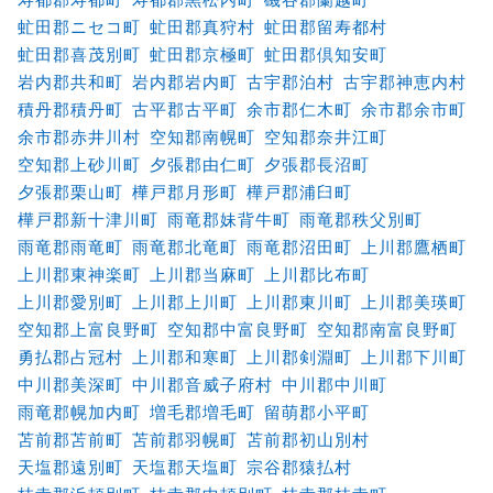
虻田郡ニセコ町
虻田郡真狩村
虻田郡留寿都村
虻田郡喜茂別町
虻田郡京極町
虻田郡倶知安町
岩内郡共和町
岩内郡岩内町
古宇郡泊村
古宇郡神恵内村
積丹郡積丹町
古平郡古平町
余市郡仁木町
余市郡余市町
余市郡赤井川村
空知郡南幌町
空知郡奈井江町
空知郡上砂川町
夕張郡由仁町
夕張郡長沼町
夕張郡栗山町
樺戸郡月形町
樺戸郡浦臼町
樺戸郡新十津川町
雨竜郡妹背牛町
雨竜郡秩父別町
雨竜郡雨竜町
雨竜郡北竜町
雨竜郡沼田町
上川郡鷹栖町
上川郡東神楽町
上川郡当麻町
上川郡比布町
上川郡愛別町
上川郡上川町
上川郡東川町
上川郡美瑛町
空知郡上富良野町
空知郡中富良野町
空知郡南富良野町
勇払郡占冠村
上川郡和寒町
上川郡剣淵町
上川郡下川町
中川郡美深町
中川郡音威子府村
中川郡中川町
雨竜郡幌加内町
増毛郡増毛町
留萌郡小平町
苫前郡苫前町
苫前郡羽幌町
苫前郡初山別村
天塩郡遠別町
天塩郡天塩町
宗谷郡猿払村