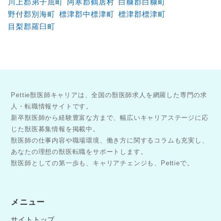
川上郡弟子屈町
阿寒郡鶴居村
白糠郡白糠町
野付郡別海町
標津郡中標津町
標津郡標津町
目梨郡羅臼町
Pettie獣医師キャリアは、全国の獣医師求人を網羅した専門の求
人・転職情報サイトです。
新卒獣医師から経験豊富な方まで、幅広いキャリアステージに応
じた獣医募集情報を掲載中。
獣医師の仕事内容や職場環境、働き方に関するコラムも充実し、
あなたの理想の獣医転職をサポートします。
獣医師としての第一歩も、キャリアチェンジも、Pettieで。
メニュー
サイトトップ