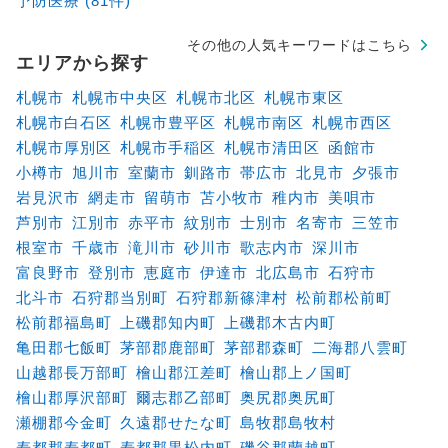
予防医療 (81件)
その他の人気キーワードはこちら
エリアから探す
札幌市
札幌市中央区
札幌市北区
札幌市東区
札幌市白石区
札幌市豊平区
札幌市南区
札幌市西区
札幌市厚別区
札幌市手稲区
札幌市清田区
函館市
小樽市
旭川市
室蘭市
釧路市
帯広市
北見市
夕張市
岩見沢市
網走市
留萌市
苫小牧市
稚内市
美唄市
芦別市
江別市
赤平市
紋別市
士別市
名寄市
三笠市
根室市
千歳市
滝川市
砂川市
歌志内市
深川市
富良野市
登別市
恵庭市
伊達市
北広島市
石狩市
北斗市
石狩郡当別町
石狩郡新篠津村
松前郡松前町
松前郡福島町
上磯郡知内町
上磯郡木古内町
亀田郡七飯町
茅部郡鹿部町
茅部郡森町
二海郡八雲町
山越郡長万部町
檜山郡江差町
檜山郡上ノ国町
檜山郡厚沢部町
爾志郡乙部町
奥尻郡奥尻町
瀬棚郡今金町
久遠郡せたな町
島牧郡島牧村
寿都郡寿都町
寿都郡黒松内町
磯谷郡蘭越町