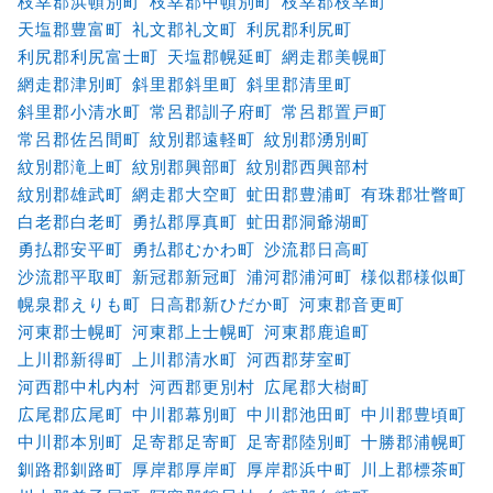
枝幸郡浜頓別町
枝幸郡中頓別町
枝幸郡枝幸町
天塩郡豊富町
礼文郡礼文町
利尻郡利尻町
利尻郡利尻富士町
天塩郡幌延町
網走郡美幌町
網走郡津別町
斜里郡斜里町
斜里郡清里町
斜里郡小清水町
常呂郡訓子府町
常呂郡置戸町
常呂郡佐呂間町
紋別郡遠軽町
紋別郡湧別町
紋別郡滝上町
紋別郡興部町
紋別郡西興部村
紋別郡雄武町
網走郡大空町
虻田郡豊浦町
有珠郡壮瞥町
白老郡白老町
勇払郡厚真町
虻田郡洞爺湖町
勇払郡安平町
勇払郡むかわ町
沙流郡日高町
沙流郡平取町
新冠郡新冠町
浦河郡浦河町
様似郡様似町
幌泉郡えりも町
日高郡新ひだか町
河東郡音更町
河東郡士幌町
河東郡上士幌町
河東郡鹿追町
上川郡新得町
上川郡清水町
河西郡芽室町
河西郡中札内村
河西郡更別村
広尾郡大樹町
広尾郡広尾町
中川郡幕別町
中川郡池田町
中川郡豊頃町
中川郡本別町
足寄郡足寄町
足寄郡陸別町
十勝郡浦幌町
釧路郡釧路町
厚岸郡厚岸町
厚岸郡浜中町
川上郡標茶町