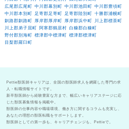
広尾郡広尾町
中川郡幕別町
中川郡池田町
中川郡豊頃町
中川郡本別町
足寄郡足寄町
足寄郡陸別町
十勝郡浦幌町
釧路郡釧路町
厚岸郡厚岸町
厚岸郡浜中町
川上郡標茶町
川上郡弟子屈町
阿寒郡鶴居村
白糠郡白糠町
野付郡別海町
標津郡中標津町
標津郡標津町
目梨郡羅臼町
Pettie獣医師キャリアは、全国の獣医師求人を網羅した専門の求
人・転職情報サイトです。
新卒獣医師から経験豊富な方まで、幅広いキャリアステージに応
じた獣医募集情報を掲載中。
獣医師の仕事内容や職場環境、働き方に関するコラムも充実し、
あなたの理想の獣医転職をサポートします。
獣医師としての第一歩も、キャリアチェンジも、Pettieで。