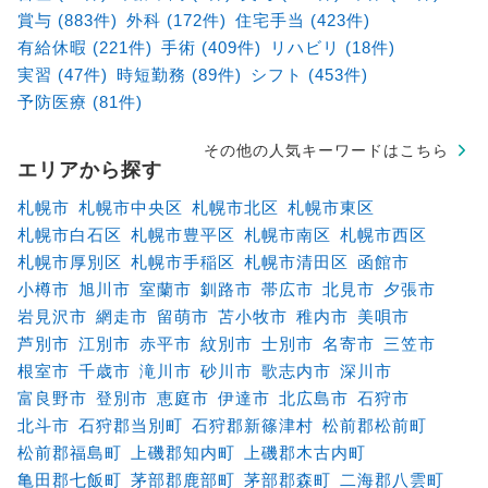
賞与 (883件)
外科 (172件)
住宅手当 (423件)
有給休暇 (221件)
手術 (409件)
リハビリ (18件)
実習 (47件)
時短勤務 (89件)
シフト (453件)
予防医療 (81件)
その他の人気キーワードはこちら
エリアから探す
札幌市
札幌市中央区
札幌市北区
札幌市東区
札幌市白石区
札幌市豊平区
札幌市南区
札幌市西区
札幌市厚別区
札幌市手稲区
札幌市清田区
函館市
小樽市
旭川市
室蘭市
釧路市
帯広市
北見市
夕張市
岩見沢市
網走市
留萌市
苫小牧市
稚内市
美唄市
芦別市
江別市
赤平市
紋別市
士別市
名寄市
三笠市
根室市
千歳市
滝川市
砂川市
歌志内市
深川市
富良野市
登別市
恵庭市
伊達市
北広島市
石狩市
北斗市
石狩郡当別町
石狩郡新篠津村
松前郡松前町
松前郡福島町
上磯郡知内町
上磯郡木古内町
亀田郡七飯町
茅部郡鹿部町
茅部郡森町
二海郡八雲町