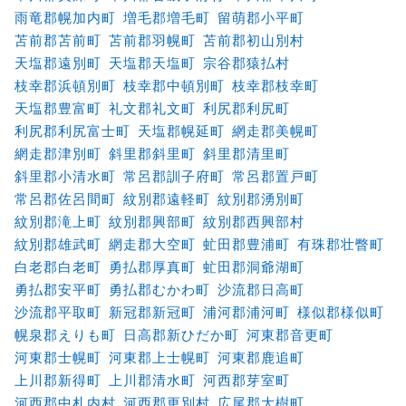
雨竜郡幌加内町
増毛郡増毛町
留萌郡小平町
苫前郡苫前町
苫前郡羽幌町
苫前郡初山別村
天塩郡遠別町
天塩郡天塩町
宗谷郡猿払村
枝幸郡浜頓別町
枝幸郡中頓別町
枝幸郡枝幸町
天塩郡豊富町
礼文郡礼文町
利尻郡利尻町
利尻郡利尻富士町
天塩郡幌延町
網走郡美幌町
網走郡津別町
斜里郡斜里町
斜里郡清里町
斜里郡小清水町
常呂郡訓子府町
常呂郡置戸町
常呂郡佐呂間町
紋別郡遠軽町
紋別郡湧別町
紋別郡滝上町
紋別郡興部町
紋別郡西興部村
紋別郡雄武町
網走郡大空町
虻田郡豊浦町
有珠郡壮瞥町
白老郡白老町
勇払郡厚真町
虻田郡洞爺湖町
勇払郡安平町
勇払郡むかわ町
沙流郡日高町
沙流郡平取町
新冠郡新冠町
浦河郡浦河町
様似郡様似町
幌泉郡えりも町
日高郡新ひだか町
河東郡音更町
河東郡士幌町
河東郡上士幌町
河東郡鹿追町
上川郡新得町
上川郡清水町
河西郡芽室町
河西郡中札内村
河西郡更別村
広尾郡大樹町