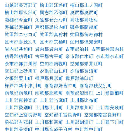
山越郡長万部町
檜山郡江差町
檜山郡上ノ国町
檜山郡厚沢部町
爾志郡乙部町
奥尻郡奥尻町
瀬棚郡今金町
久遠郡せたな町
島牧郡島牧村
寿都郡寿都町
寿都郡黒松内町
磯谷郡蘭越町
虻田郡ニセコ町
虻田郡真狩村
虻田郡留寿都村
虻田郡喜茂別町
虻田郡京極町
虻田郡倶知安町
岩内郡共和町
岩内郡岩内町
古宇郡泊村
古宇郡神恵内村
積丹郡積丹町
古平郡古平町
余市郡仁木町
余市郡余市町
余市郡赤井川村
空知郡南幌町
空知郡奈井江町
空知郡上砂川町
夕張郡由仁町
夕張郡長沼町
夕張郡栗山町
樺戸郡月形町
樺戸郡浦臼町
樺戸郡新十津川町
雨竜郡妹背牛町
雨竜郡秩父別町
雨竜郡雨竜町
雨竜郡北竜町
雨竜郡沼田町
上川郡鷹栖町
上川郡東神楽町
上川郡当麻町
上川郡比布町
上川郡愛別町
上川郡上川町
上川郡東川町
上川郡美瑛町
空知郡上富良野町
空知郡中富良野町
空知郡南富良野町
勇払郡占冠村
上川郡和寒町
上川郡剣淵町
上川郡下川町
中川郡美深町
中川郡音威子府村
中川郡中川町