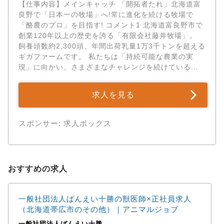
【仕事内容】メインキャッチ 「開拓者たれ」北海道富
良野で「日本一の牧場」へ!常に進化を続ける牧場で
「酪農のプロ」を目指す! コメント1 北海道富良野市で
創業120年以上の歴史を誇る「有限会社藤井牧場」。
飼養頭数約2,300頭、年間出荷乳量1万3千トンを超える
ギガファームです。 私たちは「持続可能な農業の実
現」に向かい、さまざまなチャレンジを続けている集
団です。 2023年にロータリーパーラー...
求人を見る
スポンサー: 求人ボックス
おすすめの求人
一般社団法人ばんえい十勝の獣医師×正社員求人
（北海道帯広市のその他）｜アニマルジョブ
一般社団法人ばんえい十勝