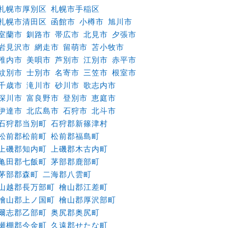
札幌市厚別区
札幌市手稲区
札幌市清田区
函館市
小樽市
旭川市
室蘭市
釧路市
帯広市
北見市
夕張市
岩見沢市
網走市
留萌市
苫小牧市
稚内市
美唄市
芦別市
江別市
赤平市
紋別市
士別市
名寄市
三笠市
根室市
千歳市
滝川市
砂川市
歌志内市
深川市
富良野市
登別市
恵庭市
伊達市
北広島市
石狩市
北斗市
石狩郡当別町
石狩郡新篠津村
松前郡松前町
松前郡福島町
上磯郡知内町
上磯郡木古内町
亀田郡七飯町
茅部郡鹿部町
茅部郡森町
二海郡八雲町
山越郡長万部町
檜山郡江差町
檜山郡上ノ国町
檜山郡厚沢部町
爾志郡乙部町
奥尻郡奥尻町
瀬棚郡今金町
久遠郡せたな町