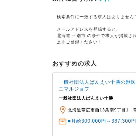
検索条件に一致する求人はありません
メールアドレスを登録すると、
北海道 士別市 の条件で求人が掲載さ
是非ご登録ください！
おすすめの求人
一般社団法人ばんえい十勝の獣医
ニマルジョブ
一般社団法人ばんえい十勝
ニマルクリニック ※車
田町公園・湯川公園・
北海道帯広市西13条南9丁目1 
■月給300,000円～387,30
） 中途： 経験・ス
程度 経験1～3年