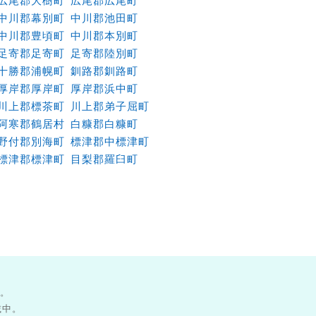
広尾郡大樹町
広尾郡広尾町
中川郡幕別町
中川郡池田町
中川郡豊頃町
中川郡本別町
足寄郡足寄町
足寄郡陸別町
十勝郡浦幌町
釧路郡釧路町
厚岸郡厚岸町
厚岸郡浜中町
川上郡標茶町
川上郡弟子屈町
阿寒郡鶴居村
白糠郡白糠町
野付郡別海町
標津郡中標津町
標津郡標津町
目梨郡羅臼町
す。
載中。