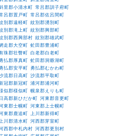
斜里郡小清水町
常呂郡訓子府町
常呂郡置戸町
常呂郡佐呂間町
紋別郡遠軽町
紋別郡湧別町
紋別郡滝上町
紋別郡興部町
紋別郡西興部村
紋別郡雄武町
網走郡大空町
虻田郡豊浦町
有珠郡壮瞥町
白老郡白老町
勇払郡厚真町
虻田郡洞爺湖町
勇払郡安平町
勇払郡むかわ町
沙流郡日高町
沙流郡平取町
新冠郡新冠町
浦河郡浦河町
様似郡様似町
幌泉郡えりも町
日高郡新ひだか町
河東郡音更町
河東郡士幌町
河東郡上士幌町
河東郡鹿追町
上川郡新得町
上川郡清水町
河西郡芽室町
河西郡中札内村
河西郡更別村