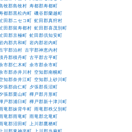
島牧郡島牧村
寿都郡寿都町
寿都郡黒松内町
磯谷郡蘭越町
虻田郡ニセコ町
虻田郡真狩村
虻田郡留寿都村
虻田郡喜茂別町
虻田郡京極町
虻田郡倶知安町
岩内郡共和町
岩内郡岩内町
古宇郡泊村
古宇郡神恵内村
積丹郡積丹町
古平郡古平町
余市郡仁木町
余市郡余市町
余市郡赤井川村
空知郡南幌町
空知郡奈井江町
空知郡上砂川町
夕張郡由仁町
夕張郡長沼町
夕張郡栗山町
樺戸郡月形町
樺戸郡浦臼町
樺戸郡新十津川町
雨竜郡妹背牛町
雨竜郡秩父別町
雨竜郡雨竜町
雨竜郡北竜町
雨竜郡沼田町
上川郡鷹栖町
上川郡東神楽町
上川郡当麻町