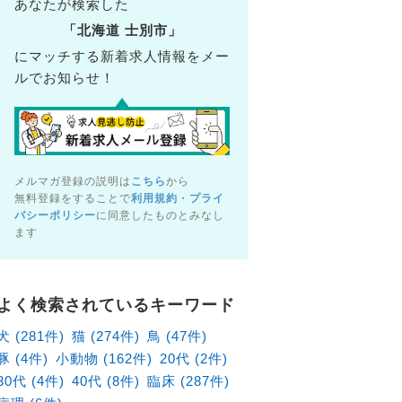
あなたが検索した
「北海道 士別市」
にマッチする新着求人情報をメー
ルでお知らせ！
メルマガ登録の説明は
こちら
から
無料登録をすることで
利用規約
・
プライ
バシーポリシー
に同意したものとみなし
ます
病院（北海道札幌市東区）の獣医師×アルバイト・パート求
北海道札幌市東区
よく検索されているキーワード
給1,880円～
犬 (281件)
猫 (274件)
鳥 (47件)
豚 (4件)
小動物 (162件)
20代 (2件)
30代 (4件)
40代 (8件)
臨床 (287件)