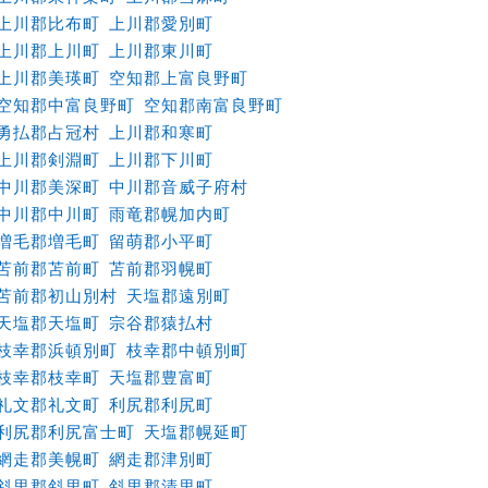
上川郡比布町
上川郡愛別町
上川郡上川町
上川郡東川町
上川郡美瑛町
空知郡上富良野町
空知郡中富良野町
空知郡南富良野町
勇払郡占冠村
上川郡和寒町
上川郡剣淵町
上川郡下川町
中川郡美深町
中川郡音威子府村
中川郡中川町
雨竜郡幌加内町
増毛郡増毛町
留萌郡小平町
苫前郡苫前町
苫前郡羽幌町
苫前郡初山別村
天塩郡遠別町
天塩郡天塩町
宗谷郡猿払村
枝幸郡浜頓別町
枝幸郡中頓別町
枝幸郡枝幸町
天塩郡豊富町
礼文郡礼文町
利尻郡利尻町
利尻郡利尻富士町
天塩郡幌延町
網走郡美幌町
網走郡津別町
斜里郡斜里町
斜里郡清里町