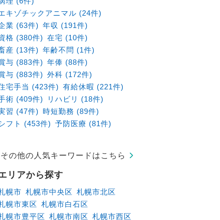
病理 (6件)
エキゾチックアニマル (24件)
企業 (63件)
年収 (191件)
資格 (380件)
在宅 (10件)
畜産 (13件)
年齢不問 (1件)
賞与 (883件)
年俸 (88件)
賞与 (883件)
外科 (172件)
住宅手当 (423件)
有給休暇 (221件)
手術 (409件)
リハビリ (18件)
実習 (47件)
時短勤務 (89件)
シフト (453件)
予防医療 (81件)
その他の人気キーワードはこちら
エリアから探す
札幌市
札幌市中央区
札幌市北区
札幌市東区
札幌市白石区
札幌市豊平区
札幌市南区
札幌市西区