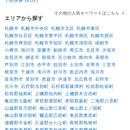
予防医療 (81件)
その他の人気キーワードはこちら
エリアから探す
札幌市
札幌市中央区
札幌市北区
札幌市東区
札幌市白石区
札幌市豊平区
札幌市南区
札幌市西区
札幌市厚別区
札幌市手稲区
札幌市清田区
函館市
小樽市
旭川市
室蘭市
釧路市
帯広市
北見市
夕張市
岩見沢市
網走市
留萌市
苫小牧市
稚内市
美唄市
芦別市
江別市
赤平市
紋別市
士別市
名寄市
三笠市
根室市
千歳市
滝川市
砂川市
歌志内市
深川市
富良野市
登別市
恵庭市
伊達市
北広島市
石狩市
北斗市
石狩郡当別町
石狩郡新篠津村
松前郡松前町
松前郡福島町
上磯郡知内町
上磯郡木古内町
亀田郡七飯町
茅部郡鹿部町
茅部郡森町
二海郡八雲町
山越郡長万部町
檜山郡江差町
檜山郡上ノ国町
檜山郡厚沢部町
爾志郡乙部町
奥尻郡奥尻町
瀬棚郡今金町
久遠郡せたな町
島牧郡島牧村
寿都郡寿都町
寿都郡黒松内町
磯谷郡蘭越町