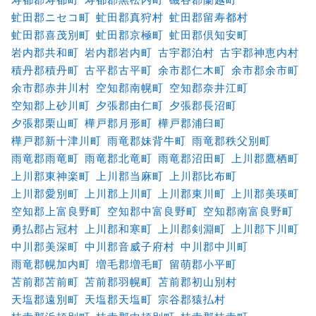
虻田郡ニセコ町
虻田郡真狩村
虻田郡留寿都村
虻田郡喜茂別町
虻田郡京極町
虻田郡倶知安町
岩内郡共和町
岩内郡岩内町
古宇郡泊村
古宇郡神恵内村
積丹郡積丹町
古平郡古平町
余市郡仁木町
余市郡余市町
余市郡赤井川村
空知郡南幌町
空知郡奈井江町
空知郡上砂川町
夕張郡由仁町
夕張郡長沼町
夕張郡栗山町
樺戸郡月形町
樺戸郡浦臼町
樺戸郡新十津川町
雨竜郡妹背牛町
雨竜郡秩父別町
雨竜郡雨竜町
雨竜郡北竜町
雨竜郡沼田町
上川郡鷹栖町
上川郡東神楽町
上川郡当麻町
上川郡比布町
上川郡愛別町
上川郡上川町
上川郡東川町
上川郡美瑛町
空知郡上富良野町
空知郡中富良野町
空知郡南富良野町
勇払郡占冠村
上川郡和寒町
上川郡剣淵町
上川郡下川町
中川郡美深町
中川郡音威子府村
中川郡中川町
雨竜郡幌加内町
増毛郡増毛町
留萌郡小平町
苫前郡苫前町
苫前郡羽幌町
苫前郡初山別村
天塩郡遠別町
天塩郡天塩町
宗谷郡猿払村