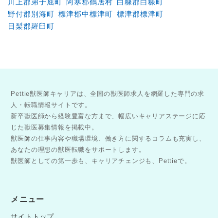
川上郡弟子屈町
阿寒郡鶴居村
白糠郡白糠町
野付郡別海町
標津郡中標津町
標津郡標津町
目梨郡羅臼町
Pettie獣医師キャリアは、全国の獣医師求人を網羅した専門の求
人・転職情報サイトです。
新卒獣医師から経験豊富な方まで、幅広いキャリアステージに応
じた獣医募集情報を掲載中。
獣医師の仕事内容や職場環境、働き方に関するコラムも充実し、
あなたの理想の獣医転職をサポートします。
獣医師としての第一歩も、キャリアチェンジも、Pettieで。
メニュー
サイトトップ