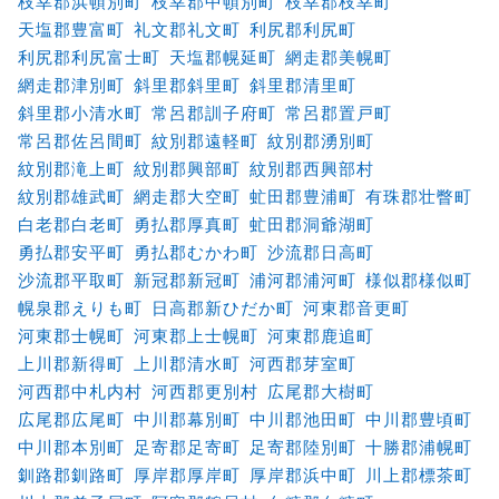
枝幸郡浜頓別町
枝幸郡中頓別町
枝幸郡枝幸町
天塩郡豊富町
礼文郡礼文町
利尻郡利尻町
利尻郡利尻富士町
天塩郡幌延町
網走郡美幌町
網走郡津別町
斜里郡斜里町
斜里郡清里町
斜里郡小清水町
常呂郡訓子府町
常呂郡置戸町
常呂郡佐呂間町
紋別郡遠軽町
紋別郡湧別町
紋別郡滝上町
紋別郡興部町
紋別郡西興部村
紋別郡雄武町
網走郡大空町
虻田郡豊浦町
有珠郡壮瞥町
白老郡白老町
勇払郡厚真町
虻田郡洞爺湖町
勇払郡安平町
勇払郡むかわ町
沙流郡日高町
沙流郡平取町
新冠郡新冠町
浦河郡浦河町
様似郡様似町
幌泉郡えりも町
日高郡新ひだか町
河東郡音更町
河東郡士幌町
河東郡上士幌町
河東郡鹿追町
上川郡新得町
上川郡清水町
河西郡芽室町
河西郡中札内村
河西郡更別村
広尾郡大樹町
広尾郡広尾町
中川郡幕別町
中川郡池田町
中川郡豊頃町
中川郡本別町
足寄郡足寄町
足寄郡陸別町
十勝郡浦幌町
釧路郡釧路町
厚岸郡厚岸町
厚岸郡浜中町
川上郡標茶町