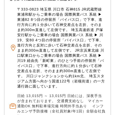
〒333-0823 埼玉県 川口市 石神815 JR武蔵野線
東浦和駅からご乗車の場合 国際興業バス 系統 ▶
東浦82 8つ目の停留所「バイパス口」で下車、進
行方向に約１分歩いて石神交差点を左折、そのま
ま約300m直進して左側です。 埼玉高速鉄道 戸塚
安行駅からご乗車の場合 国際興業バス 系統 ▶ 川
19、安80 4つ目の停留所「バイパス口」で下車、
進行方向と反対に歩いて石神交差点を左折、その
まま約300m直進して左側です。 JR京浜東北線 川
口駅東口からご乗車の場合 国際興業バス 系統 ▶
川19 経由先「新町東」のひとつ手前の停留所「バ
イパス口」で下車、進行方向に約１分歩いて石神
交差点を左折、そのまま約300m直進して左側で
す。 川口ジャンクションから約1km北、 埼玉スタ
ジアム方面へ向かう国道122号（岩槻街道）の一方
通行路に面しています。
日給 13,015円 ～ 13,015円 日給には、深夜手当
が含まれております。 交通費支給なし マイカー
通勤OK 無料駐車場完備 時間外手当あり インフ
ルエンザ予防接種（全社員対象/年1回）全額会社負