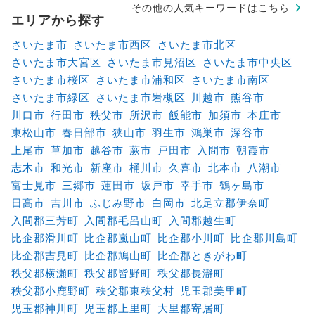
その他の人気キーワードはこちら
エリアから探す
さいたま市
さいたま市西区
さいたま市北区
さいたま市大宮区
さいたま市見沼区
さいたま市中央区
さいたま市桜区
さいたま市浦和区
さいたま市南区
さいたま市緑区
さいたま市岩槻区
川越市
熊谷市
川口市
行田市
秩父市
所沢市
飯能市
加須市
本庄市
東松山市
春日部市
狭山市
羽生市
鴻巣市
深谷市
上尾市
草加市
越谷市
蕨市
戸田市
入間市
朝霞市
志木市
和光市
新座市
桶川市
久喜市
北本市
八潮市
富士見市
三郷市
蓮田市
坂戸市
幸手市
鶴ヶ島市
日高市
吉川市
ふじみ野市
白岡市
北足立郡伊奈町
入間郡三芳町
入間郡毛呂山町
入間郡越生町
比企郡滑川町
比企郡嵐山町
比企郡小川町
比企郡川島町
比企郡吉見町
比企郡鳩山町
比企郡ときがわ町
秩父郡横瀬町
秩父郡皆野町
秩父郡長瀞町
秩父郡小鹿野町
秩父郡東秩父村
児玉郡美里町
児玉郡神川町
児玉郡上里町
大里郡寄居町