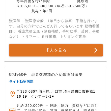
毎年評価を行い昇給 経験者
￥165,000～300,000（年収260～500万）
賞与：年2回
獣医師： 獣医療全般、1年目から診察、手術を行いま
す。自分の方針でどんどん行ってもらいます 動物看護
師： 看護業務全般（診察補助、手術助手、受付、事務
など） トリマー： 看護業務、トリミング業務
求人を見る
駅徒歩0分 患者数増加のため獣医師募集
ライト動物病院
〒333-0807 埼玉県 川口市 埼玉県川口市長蔵1-
16-19 クレアーレ1F
月給 220,000円 ～ 経験、能力、資格などに応じ
て。半月毎に昇給。賞与、残業代あり。交通費は