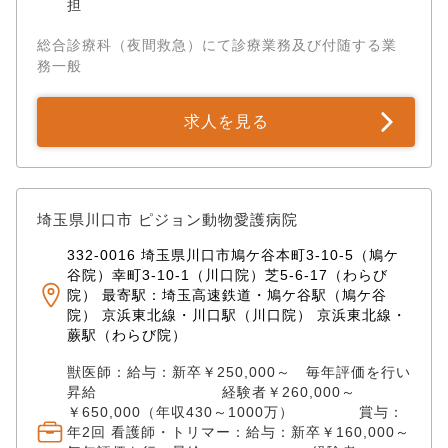
担
総合診療科（夜間救急）にて診療業務及び付随する業
務一般
求人を見る
埼玉県川口市 ピジョン動物愛護病院
332-0016 埼玉県川口市鳩ケ谷本町3-10-5（鳩ケ
谷院）幸町3-10-1（川口院）芝5-6-17（わらび
院） 最寄駅：埼玉高速鉄道・鳩ケ谷駅（鳩ケ谷
院） 京浜東北線・川口駅（川口院） 京浜東北線・
蕨駅（わらび院）
獣医師：給与：新卒￥250,000～ 毎年評価を行い
昇給 経験者￥260,000～
￥650,000（年収430～1000万） 賞与：
年2回 看護師・トリマー：給与：新卒￥160,000～