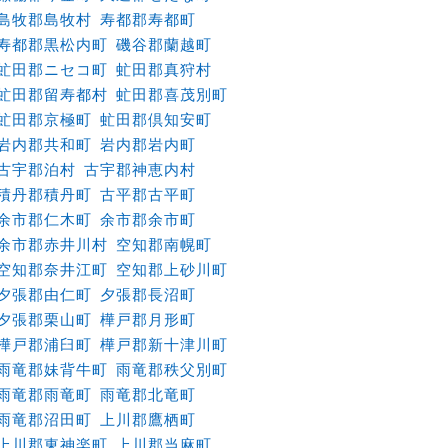
島牧郡島牧村
寿都郡寿都町
寿都郡黒松内町
磯谷郡蘭越町
虻田郡ニセコ町
虻田郡真狩村
虻田郡留寿都村
虻田郡喜茂別町
虻田郡京極町
虻田郡倶知安町
岩内郡共和町
岩内郡岩内町
古宇郡泊村
古宇郡神恵内村
積丹郡積丹町
古平郡古平町
余市郡仁木町
余市郡余市町
余市郡赤井川村
空知郡南幌町
空知郡奈井江町
空知郡上砂川町
夕張郡由仁町
夕張郡長沼町
夕張郡栗山町
樺戸郡月形町
樺戸郡浦臼町
樺戸郡新十津川町
雨竜郡妹背牛町
雨竜郡秩父別町
雨竜郡雨竜町
雨竜郡北竜町
雨竜郡沼田町
上川郡鷹栖町
上川郡東神楽町
上川郡当麻町