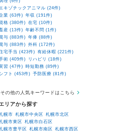
病理 (6件)
エキゾチックアニマル (24件)
企業 (63件)
年収 (191件)
資格 (380件)
在宅 (10件)
畜産 (13件)
年齢不問 (1件)
賞与 (883件)
年俸 (88件)
賞与 (883件)
外科 (172件)
住宅手当 (423件)
有給休暇 (221件)
手術 (409件)
リハビリ (18件)
実習 (47件)
時短勤務 (89件)
シフト (453件)
予防医療 (81件)
その他の人気キーワードはこちら
エリアから探す
札幌市
札幌市中央区
札幌市北区
札幌市東区
札幌市白石区
札幌市豊平区
札幌市南区
札幌市西区