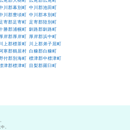
広尾郡大樹町
広尾郡広尾町
中川郡幕別町
中川郡池田町
中川郡豊頃町
中川郡本別町
足寄郡足寄町
足寄郡陸別町
十勝郡浦幌町
釧路郡釧路町
厚岸郡厚岸町
厚岸郡浜中町
川上郡標茶町
川上郡弟子屈町
阿寒郡鶴居村
白糠郡白糠町
野付郡別海町
標津郡中標津町
標津郡標津町
目梨郡羅臼町
す。
載中。