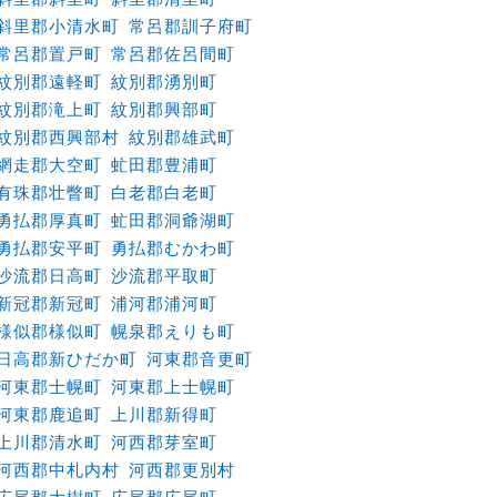
斜里郡小清水町
常呂郡訓子府町
常呂郡置戸町
常呂郡佐呂間町
紋別郡遠軽町
紋別郡湧別町
紋別郡滝上町
紋別郡興部町
紋別郡西興部村
紋別郡雄武町
網走郡大空町
虻田郡豊浦町
有珠郡壮瞥町
白老郡白老町
勇払郡厚真町
虻田郡洞爺湖町
勇払郡安平町
勇払郡むかわ町
沙流郡日高町
沙流郡平取町
新冠郡新冠町
浦河郡浦河町
様似郡様似町
幌泉郡えりも町
日高郡新ひだか町
河東郡音更町
河東郡士幌町
河東郡上士幌町
河東郡鹿追町
上川郡新得町
上川郡清水町
河西郡芽室町
河西郡中札内村
河西郡更別村