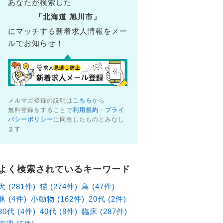
あなたが検索した
「北海道 旭川市」
にマッチする新着求人情報をメー
ルでお知らせ！
メルマガ登録の説明は
こちら
から
無料登録をすることで
利用規約
・
プライ
バシーポリシー
に同意したものとみなし
ます
よく検索されているキーワード
犬 (281件)
猫 (274件)
鳥 (47件)
豚 (4件)
小動物 (162件)
20代 (2件)
30代 (4件)
40代 (8件)
臨床 (287件)