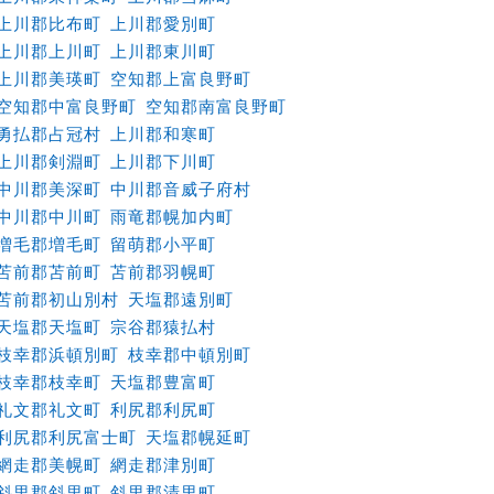
上川郡比布町
上川郡愛別町
上川郡上川町
上川郡東川町
上川郡美瑛町
空知郡上富良野町
空知郡中富良野町
空知郡南富良野町
勇払郡占冠村
上川郡和寒町
上川郡剣淵町
上川郡下川町
中川郡美深町
中川郡音威子府村
中川郡中川町
雨竜郡幌加内町
増毛郡増毛町
留萌郡小平町
苫前郡苫前町
苫前郡羽幌町
苫前郡初山別村
天塩郡遠別町
天塩郡天塩町
宗谷郡猿払村
枝幸郡浜頓別町
枝幸郡中頓別町
枝幸郡枝幸町
天塩郡豊富町
礼文郡礼文町
利尻郡利尻町
利尻郡利尻富士町
天塩郡幌延町
網走郡美幌町
網走郡津別町
斜里郡斜里町
斜里郡清里町