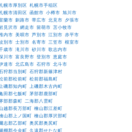
札幌市厚別区
札幌市手稲区
札幌市清田区
函館市
小樽市
旭川市
室蘭市
釧路市
帯広市
北見市
夕張市
岩見沢市
網走市
留萌市
苫小牧市
稚内市
美唄市
芦別市
江別市
赤平市
紋別市
士別市
名寄市
三笠市
根室市
千歳市
滝川市
砂川市
歌志内市
深川市
富良野市
登別市
恵庭市
伊達市
北広島市
石狩市
北斗市
石狩郡当別町
石狩郡新篠津村
松前郡松前町
松前郡福島町
上磯郡知内町
上磯郡木古内町
亀田郡七飯町
茅部郡鹿部町
茅部郡森町
二海郡八雲町
山越郡長万部町
檜山郡江差町
檜山郡上ノ国町
檜山郡厚沢部町
爾志郡乙部町
奥尻郡奥尻町
瀬棚郡今金町
久遠郡せたな町