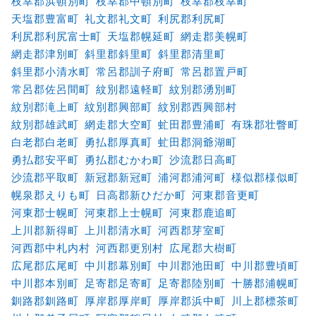
枝幸郡浜頓別町
枝幸郡中頓別町
枝幸郡枝幸町
天塩郡豊富町
礼文郡礼文町
利尻郡利尻町
利尻郡利尻富士町
天塩郡幌延町
網走郡美幌町
網走郡津別町
斜里郡斜里町
斜里郡清里町
斜里郡小清水町
常呂郡訓子府町
常呂郡置戸町
常呂郡佐呂間町
紋別郡遠軽町
紋別郡湧別町
紋別郡滝上町
紋別郡興部町
紋別郡西興部村
紋別郡雄武町
網走郡大空町
虻田郡豊浦町
有珠郡壮瞥町
白老郡白老町
勇払郡厚真町
虻田郡洞爺湖町
勇払郡安平町
勇払郡むかわ町
沙流郡日高町
沙流郡平取町
新冠郡新冠町
浦河郡浦河町
様似郡様似町
幌泉郡えりも町
日高郡新ひだか町
河東郡音更町
河東郡士幌町
河東郡上士幌町
河東郡鹿追町
上川郡新得町
上川郡清水町
河西郡芽室町
河西郡中札内村
河西郡更別村
広尾郡大樹町
広尾郡広尾町
中川郡幕別町
中川郡池田町
中川郡豊頃町
中川郡本別町
足寄郡足寄町
足寄郡陸別町
十勝郡浦幌町
釧路郡釧路町
厚岸郡厚岸町
厚岸郡浜中町
川上郡標茶町