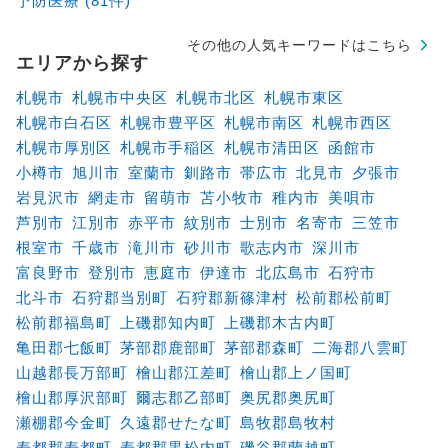
予防医療 (81件)
その他の人気キーワードはこちら
エリアから探す
札幌市
札幌市中央区
札幌市北区
札幌市東区
札幌市白石区
札幌市豊平区
札幌市南区
札幌市西区
札幌市厚別区
札幌市手稲区
札幌市清田区
函館市
小樽市
旭川市
室蘭市
釧路市
帯広市
北見市
夕張市
岩見沢市
網走市
留萌市
苫小牧市
稚内市
美唄市
芦別市
江別市
赤平市
紋別市
士別市
名寄市
三笠市
根室市
千歳市
滝川市
砂川市
歌志内市
深川市
富良野市
登別市
恵庭市
伊達市
北広島市
石狩市
北斗市
石狩郡当別町
石狩郡新篠津村
松前郡松前町
松前郡福島町
上磯郡知内町
上磯郡木古内町
亀田郡七飯町
茅部郡鹿部町
茅部郡森町
二海郡八雲町
山越郡長万部町
檜山郡江差町
檜山郡上ノ国町
檜山郡厚沢部町
爾志郡乙部町
奥尻郡奥尻町
瀬棚郡今金町
久遠郡せたな町
島牧郡島牧村
寿都郡寿都町
寿都郡黒松内町
磯谷郡蘭越町