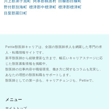
川上郡弟子屈町
阿寒郡鶴居村
白糠郡白糠町
野付郡別海町
標津郡中標津町
標津郡標津町
目梨郡羅臼町
Pettie獣医師キャリアは、全国の獣医師求人を網羅した専門の求
人・転職情報サイトです。
新卒獣医師から経験豊富な方まで、幅広いキャリアステージに応
じた獣医募集情報を掲載中。
獣医師の仕事内容や職場環境、働き方に関するコラムも充実し、
あなたの理想の獣医転職をサポートします。
獣医師としての第一歩も、キャリアチェンジも、Pettieで。
メニュー
サイトトップ