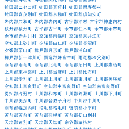
虻田郡ニセコ町
虻田郡真狩村
虻田郡留寿都村
虻田郡喜茂別町
虻田郡京極町
虻田郡倶知安町
岩内郡共和町
岩内郡岩内町
古宇郡泊村
古宇郡神恵内村
積丹郡積丹町
古平郡古平町
余市郡仁木町
余市郡余市町
余市郡赤井川村
空知郡南幌町
空知郡奈井江町
空知郡上砂川町
夕張郡由仁町
夕張郡長沼町
夕張郡栗山町
樺戸郡月形町
樺戸郡浦臼町
樺戸郡新十津川町
雨竜郡妹背牛町
雨竜郡秩父別町
雨竜郡雨竜町
雨竜郡北竜町
雨竜郡沼田町
上川郡鷹栖町
上川郡東神楽町
上川郡当麻町
上川郡比布町
上川郡愛別町
上川郡上川町
上川郡東川町
上川郡美瑛町
空知郡上富良野町
空知郡中富良野町
空知郡南富良野町
勇払郡占冠村
上川郡和寒町
上川郡剣淵町
上川郡下川町
中川郡美深町
中川郡音威子府村
中川郡中川町
雨竜郡幌加内町
増毛郡増毛町
留萌郡小平町
苫前郡苫前町
苫前郡羽幌町
苫前郡初山別村
天塩郡遠別町
天塩郡天塩町
宗谷郡猿払村