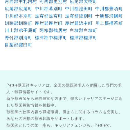
河西郡中札内村
河西郡更別村
広尾郡大樹町
広尾郡広尾町
中川郡幕別町
中川郡池田町
中川郡豊頃町
中川郡本別町
足寄郡足寄町
足寄郡陸別町
十勝郡浦幌町
釧路郡釧路町
厚岸郡厚岸町
厚岸郡浜中町
川上郡標茶町
川上郡弟子屈町
阿寒郡鶴居村
白糠郡白糠町
野付郡別海町
標津郡中標津町
標津郡標津町
目梨郡羅臼町
Pettie獣医師キャリアは、全国の獣医師求人を網羅した専門の求
人・転職情報サイトです。
新卒獣医師から経験豊富な方まで、幅広いキャリアステージに応
じた獣医募集情報を掲載中。
獣医師の仕事内容や職場環境、働き方に関するコラムも充実し、
あなたの理想の獣医転職をサポートします。
獣医師としての第一歩も、キャリアチェンジも、Pettieで。