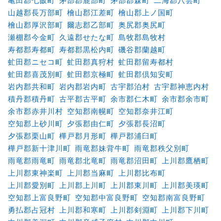
亀田郡七飯町
茅部郡鹿部町
茅部郡森町
二海郡八雲町
山越郡長万部町
檜山郡江差町
檜山郡上ノ国町
檜山郡厚沢部町
爾志郡乙部町
奥尻郡奥尻町
瀬棚郡今金町
久遠郡せたな町
島牧郡島牧村
寿都郡寿都町
寿都郡黒松内町
磯谷郡蘭越町
虻田郡ニセコ町
虻田郡真狩村
虻田郡留寿都村
虻田郡喜茂別町
虻田郡京極町
虻田郡倶知安町
岩内郡共和町
岩内郡岩内町
古宇郡泊村
古宇郡神恵内村
積丹郡積丹町
古平郡古平町
余市郡仁木町
余市郡余市町
余市郡赤井川村
空知郡南幌町
空知郡奈井江町
空知郡上砂川町
夕張郡由仁町
夕張郡長沼町
夕張郡栗山町
樺戸郡月形町
樺戸郡浦臼町
樺戸郡新十津川町
雨竜郡妹背牛町
雨竜郡秩父別町
雨竜郡雨竜町
雨竜郡北竜町
雨竜郡沼田町
上川郡鷹栖町
上川郡東神楽町
上川郡当麻町
上川郡比布町
上川郡愛別町
上川郡上川町
上川郡東川町
上川郡美瑛町
空知郡上富良野町
空知郡中富良野町
空知郡南富良野町
勇払郡占冠村
上川郡和寒町
上川郡剣淵町
上川郡下川町