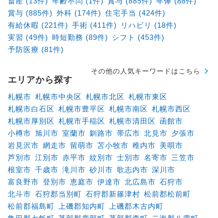
畜産 (13件)
年齢不問 (1件)
賞与 (885件)
年俸 (88件)
賞与 (885件)
外科 (174件)
住宅手当 (424件)
有給休暇 (221件)
手術 (411件)
リハビリ (18件)
実習 (49件)
時短勤務 (89件)
シフト (453件)
予防医療 (81件)
その他の人気キーワードはこちら
エリアから探す
札幌市
札幌市中央区
札幌市北区
札幌市東区
札幌市白石区
札幌市豊平区
札幌市南区
札幌市西区
札幌市厚別区
札幌市手稲区
札幌市清田区
函館市
小樽市
旭川市
室蘭市
釧路市
帯広市
北見市
夕張市
岩見沢市
網走市
留萌市
苫小牧市
稚内市
美唄市
芦別市
江別市
赤平市
紋別市
士別市
名寄市
三笠市
根室市
千歳市
滝川市
砂川市
歌志内市
深川市
富良野市
登別市
恵庭市
伊達市
北広島市
石狩市
北斗市
石狩郡当別町
石狩郡新篠津村
松前郡松前町
松前郡福島町
上磯郡知内町
上磯郡木古内町