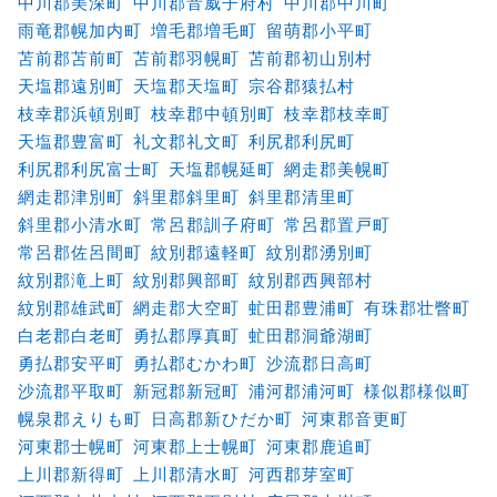
中川郡美深町
中川郡音威子府村
中川郡中川町
雨竜郡幌加内町
増毛郡増毛町
留萌郡小平町
苫前郡苫前町
苫前郡羽幌町
苫前郡初山別村
天塩郡遠別町
天塩郡天塩町
宗谷郡猿払村
枝幸郡浜頓別町
枝幸郡中頓別町
枝幸郡枝幸町
天塩郡豊富町
礼文郡礼文町
利尻郡利尻町
利尻郡利尻富士町
天塩郡幌延町
網走郡美幌町
網走郡津別町
斜里郡斜里町
斜里郡清里町
斜里郡小清水町
常呂郡訓子府町
常呂郡置戸町
常呂郡佐呂間町
紋別郡遠軽町
紋別郡湧別町
紋別郡滝上町
紋別郡興部町
紋別郡西興部村
紋別郡雄武町
網走郡大空町
虻田郡豊浦町
有珠郡壮瞥町
白老郡白老町
勇払郡厚真町
虻田郡洞爺湖町
勇払郡安平町
勇払郡むかわ町
沙流郡日高町
沙流郡平取町
新冠郡新冠町
浦河郡浦河町
様似郡様似町
幌泉郡えりも町
日高郡新ひだか町
河東郡音更町
河東郡士幌町
河東郡上士幌町
河東郡鹿追町
上川郡新得町
上川郡清水町
河西郡芽室町