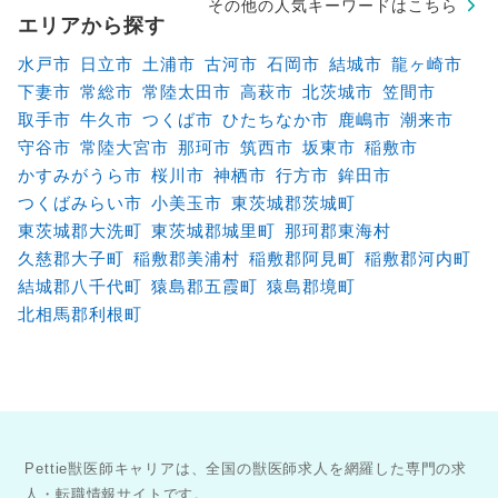
その他の人気キーワードはこちら
エリアから探す
水戸市
日立市
土浦市
古河市
石岡市
結城市
龍ヶ崎市
下妻市
常総市
常陸太田市
高萩市
北茨城市
笠間市
取手市
牛久市
つくば市
ひたちなか市
鹿嶋市
潮来市
守谷市
常陸大宮市
那珂市
筑西市
坂東市
稲敷市
かすみがうら市
桜川市
神栖市
行方市
鉾田市
つくばみらい市
小美玉市
東茨城郡茨城町
東茨城郡大洗町
東茨城郡城里町
那珂郡東海村
久慈郡大子町
稲敷郡美浦村
稲敷郡阿見町
稲敷郡河内町
結城郡八千代町
猿島郡五霞町
猿島郡境町
北相馬郡利根町
Pettie獣医師キャリアは、全国の獣医師求人を網羅した専門の求
人・転職情報サイトです。