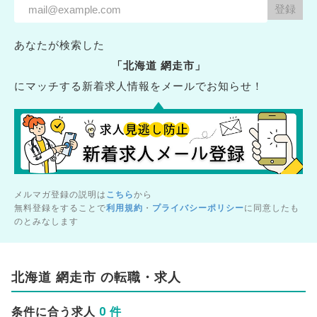
あなたが検索した
「北海道 網走市」
にマッチする新着求人情報をメールでお知らせ！
メルマガ登録の説明は
こちら
から
無料登録をすることで
利用規約
・
プライバシーポリシー
に同意したも
のとみなします
北海道 網走市 の転職・求人
0 件
条件に合う求人