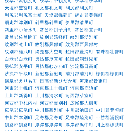
枝幸郡浜頓別町
枝幸郡中頓別町
枝幸郡枝幸町
天塩郡豊富町
礼文郡礼文町
利尻郡利尻町
利尻郡利尻富士町
天塩郡幌延町
網走郡美幌町
網走郡津別町
斜里郡斜里町
斜里郡清里町
斜里郡小清水町
常呂郡訓子府町
常呂郡置戸町
常呂郡佐呂間町
紋別郡遠軽町
紋別郡湧別町
紋別郡滝上町
紋別郡興部町
紋別郡西興部村
紋別郡雄武町
網走郡大空町
虻田郡豊浦町
有珠郡壮瞥町
白老郡白老町
勇払郡厚真町
虻田郡洞爺湖町
勇払郡安平町
勇払郡むかわ町
沙流郡日高町
沙流郡平取町
新冠郡新冠町
浦河郡浦河町
様似郡様似町
幌泉郡えりも町
日高郡新ひだか町
河東郡音更町
河東郡士幌町
河東郡上士幌町
河東郡鹿追町
上川郡新得町
上川郡清水町
河西郡芽室町
河西郡中札内村
河西郡更別村
広尾郡大樹町
広尾郡広尾町
中川郡幕別町
中川郡池田町
中川郡豊頃町
中川郡本別町
足寄郡足寄町
足寄郡陸別町
十勝郡浦幌町
釧路郡釧路町
厚岸郡厚岸町
厚岸郡浜中町
川上郡標茶町