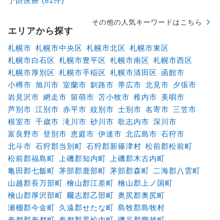
予防医療 (81件)
その他の人気キーワードはこちら
エリアから探す
札幌市
札幌市中央区
札幌市北区
札幌市東区
札幌市白石区
札幌市豊平区
札幌市南区
札幌市西区
札幌市厚別区
札幌市手稲区
札幌市清田区
函館市
小樽市
旭川市
室蘭市
釧路市
帯広市
北見市
夕張市
岩見沢市
網走市
留萌市
苫小牧市
稚内市
美唄市
芦別市
江別市
赤平市
紋別市
士別市
名寄市
三笠市
根室市
千歳市
滝川市
砂川市
歌志内市
深川市
富良野市
登別市
恵庭市
伊達市
北広島市
石狩市
北斗市
石狩郡当別町
石狩郡新篠津村
松前郡松前町
松前郡福島町
上磯郡知内町
上磯郡木古内町
亀田郡七飯町
茅部郡鹿部町
茅部郡森町
二海郡八雲町
山越郡長万部町
檜山郡江差町
檜山郡上ノ国町
檜山郡厚沢部町
爾志郡乙部町
奥尻郡奥尻町
瀬棚郡今金町
久遠郡せたな町
島牧郡島牧村
寿都郡寿都町
寿都郡黒松内町
磯谷郡蘭越町