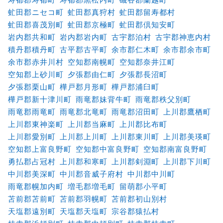
虻田郡ニセコ町
虻田郡真狩村
虻田郡留寿都村
虻田郡喜茂別町
虻田郡京極町
虻田郡倶知安町
岩内郡共和町
岩内郡岩内町
古宇郡泊村
古宇郡神恵内村
積丹郡積丹町
古平郡古平町
余市郡仁木町
余市郡余市町
余市郡赤井川村
空知郡南幌町
空知郡奈井江町
空知郡上砂川町
夕張郡由仁町
夕張郡長沼町
夕張郡栗山町
樺戸郡月形町
樺戸郡浦臼町
樺戸郡新十津川町
雨竜郡妹背牛町
雨竜郡秩父別町
雨竜郡雨竜町
雨竜郡北竜町
雨竜郡沼田町
上川郡鷹栖町
上川郡東神楽町
上川郡当麻町
上川郡比布町
上川郡愛別町
上川郡上川町
上川郡東川町
上川郡美瑛町
空知郡上富良野町
空知郡中富良野町
空知郡南富良野町
勇払郡占冠村
上川郡和寒町
上川郡剣淵町
上川郡下川町
中川郡美深町
中川郡音威子府村
中川郡中川町
雨竜郡幌加内町
増毛郡増毛町
留萌郡小平町
苫前郡苫前町
苫前郡羽幌町
苫前郡初山別村
天塩郡遠別町
天塩郡天塩町
宗谷郡猿払村