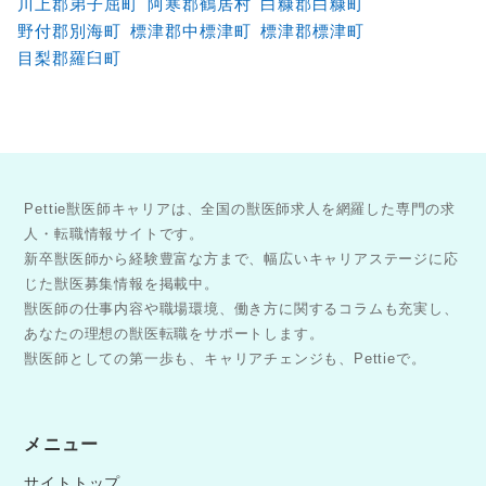
川上郡弟子屈町
阿寒郡鶴居村
白糠郡白糠町
野付郡別海町
標津郡中標津町
標津郡標津町
目梨郡羅臼町
Pettie獣医師キャリアは、全国の獣医師求人を網羅した専門の求
人・転職情報サイトです。
新卒獣医師から経験豊富な方まで、幅広いキャリアステージに応
じた獣医募集情報を掲載中。
獣医師の仕事内容や職場環境、働き方に関するコラムも充実し、
あなたの理想の獣医転職をサポートします。
獣医師としての第一歩も、キャリアチェンジも、Pettieで。
メニュー
サイトトップ