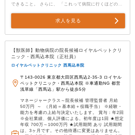
できること。 さらに、 「これって病院に行くほどのこ
と？」 「病気じゃないと思うけど、手軽に獣医師の意
見を聞いてみたい」 といった、飼い主さんの日常の小
求人を見る
さなお悩みに応えていくこと。 これらは、飼い主さん
とペットとの生活をサポートする上で大きなやりがい
です。 診察室では見えなかった飼い主さんの小さな悩
みへの理解が深まり、「普段の診察での会話が増え
た、深まった」と、参画している先生から喜びの声を
【獣医師】動物病院の院長候補ロイヤルペットクリ
いただくこともあります。 私たちは、飼い主様とペッ
ニック・西馬込本院（正社員）
トの生活をサポートするだけでなく、 「ペッツオーラ
ロイヤルペットクリニック 西馬込本院
イに参画している先生たち自身にも、たくさんのハッ
ピーを感じてほしい！」と本気で思っています。 先生
〒143-0026 東京都大田区西馬込2-35-3 ロイヤル
方が笑顔で、心地よく活躍できる環境を、裏側から一
ペットクリニック・西馬込本院 ※車通勤NG 都営
緒に作っていきませんか？ あなたからのエントリー
浅草線「西馬込」駅から徒歩5分
を、チーム一同、心からお待ちしています！
マネージャークラス～院長候補 管理監督者 月給
50万円 ～ （月給＝基本給＋役職手当） ※経験・
能力を考慮の上給与決定いたします。 賞与：年2回
※会社業績、個人評価による。初年度は1回 ★想定
年収 700万～1000万円 ★試用期間 あり 試用期間
は、3ヶ月です。その他待遇に変更はありません。