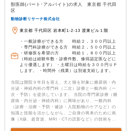
獣医師(パート･アルバイト)の求人 東京都 千代田
区
動物診断リサーチ株式会社
東京都 千代田区 岩本町1-2-13 渡東ビル１階
・一般診療ができる方 時給２，３００円以上
・専門科診療ができる方 時給２，５００円以上
・研修医を希望の方 時給１，８００円以上
（時給は経験年数・診療件数、修得認定医などに
より優遇します） ・土曜日は時給を３００円ＵＰ
します。 ・時間外（残業）は別途支給します。
当院は開院９年目を迎え、犬と猫を対象に糖尿病・内
分泌・神経内科の専門科（二次）診療と一般内科（一
次・予防）を提供しています。 当院の専門家診療（糖
尿病・内分泌・神経内科）に興味があり、一般内科
（診療・治療・予防・健診・入院動物のケアなど）の
知識と技能を活かしながら、ご自身の将来のために画
像（X線、超音波、MRI・CTの読影など）の技術を高
め、積み重ねたい方を募集します。 患者さまは一次診