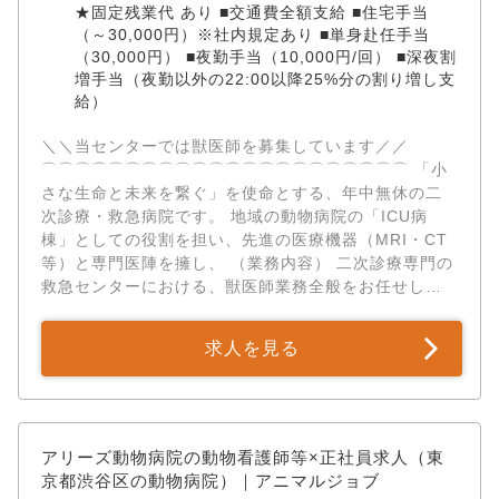
★固定残業代 あり ■交通費全額支給 ■住宅手当
をはじめ、 特定の認定医資格に対して月5万〜20万円
（～30,000円）※社内規定あり ■単身赴任手当
が支給される「資格手当」や「英語資格手当（月3万円/
（30,000円） ■夜勤手当（10,000円/回） ■深夜割
支給条件あり）」など、 生活面やこれまでのキャリア
増手当（夜勤以外の22:00以降25%分の割り増し支
を強力にサポートする手当が非常に充実しています。
給）
✅ワークライフバランスもしっかり。残業代は完全法令
順守！ 完全週休2日制（シフト制）に加え、年次有給休
＼＼当センターでは獣医師を募集しています／／ ​
暇や慶弔休暇など、体をしっかりと休められる環境を
⌒⌒⌒⌒⌒⌒⌒⌒⌒⌒⌒⌒⌒⌒⌒⌒⌒⌒⌒⌒⌒⌒ 「小
整えています。 また、残業代は完全法令順守で支給。
さな生命と未来を繋ぐ」を使命とする、年中無休の二
セミナーや学会の参加費補助、院内セミナーなど、 働
次診療・救急病院です。 地域の動物病院の「ICU病
きながら経営ノウハウや最新の獣医療知識をアップデ
棟」としての役割を担い、先進の医療機器（MRI・CT
ートできる支援体制も万全です。
等）と専門医陣を擁し、 （業務内容） 二次診療専門の
救急センターにおける、獣医師業務全般をお任せしま
す。 ◎急性期の集中治療・入院管理： 地域のホームド
クターから紹介された重症患者の受け入れ、24時間付
求人を見る
き添い看護下での高度なICU管理。 ◎二次診療（日
中）： 紹介症例に対する即日の画像診断（MRI・CT
等）、各種専門検査、それに基づく最適な治療計画の
立案。 ◎夜間救急診療： 夜間に来院する急性期・超急
性期疾患のトリアージ、緊急処置。 ◎緊急手術の実
アリーズ動物病院の動物看護師等×正社員求人（東
施： 診断後、一刻を争うと判断された場合の即日・緊
京都渋谷区の動物病院）｜アニマルジョブ
急外科手術の執刀、またはサポート。 ライフメイト動