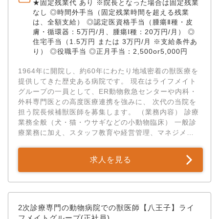
★固定残業代 あり ※院長となった場合は固定残業
なし ◎時間外手当（固定残業時間を超える残業
は、全額支給） ◎認定医資格手当（腫瘍Ⅱ種・皮
膚・循環器：5万円/月、腫瘍Ⅰ種：20万円/月） ◎
住宅手当（1.5万円 または 3万円/月 ※支給条件あ
り） ◎役職手当 ◎正月手当：2,500or5,000円
1964年に開院し、約60年にわたり地域密着の獣医療を
提供してきた歴史ある病院です。 現在はライフメイト
グループの一員として、ER動物救急センターや内科・
外科専門医との高度医療連携を強みに、 次代の当院を
担う院長候補獣医師を募集します。 （業務内容） 診療
業務全般（犬・猫・ウサギなどの小動物臨床） 一般診
療業務に加え、スタッフ教育や経営管理、マネジメン
トや病院方針の策定。 将来は院長としての病院経営。
（対象動物） 犬 、猫 【アピールポイント】 ✅「約60
求人を見る
年の確かな顧客基盤」からスタートできる 新規開業で
最も困難な「集客（認知）」のフェーズが既に完了し
ています。 2世代・3世代と家族ぐるみで通ってくださ
る膨大なアドバンテージがある状態で院長職を引き継
げるため 初月から豊富な症例に向き合い、安定した病
2次診療専門の動物病院での獣医師【八王子】ライ
院経営の舵取りを学ぶことができます。 ✅「臨床」を
フメイトグループ(正社員)