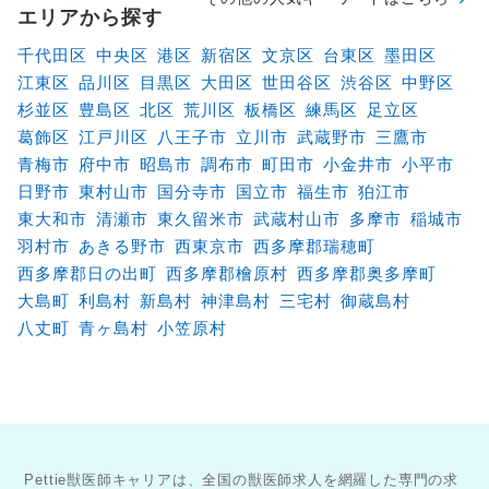
エリアから探す
千代田区
中央区
港区
新宿区
文京区
台東区
墨田区
江東区
品川区
目黒区
大田区
世田谷区
渋谷区
中野区
杉並区
豊島区
北区
荒川区
板橋区
練馬区
足立区
葛飾区
江戸川区
八王子市
立川市
武蔵野市
三鷹市
青梅市
府中市
昭島市
調布市
町田市
小金井市
小平市
日野市
東村山市
国分寺市
国立市
福生市
狛江市
東大和市
清瀬市
東久留米市
武蔵村山市
多摩市
稲城市
羽村市
あきる野市
西東京市
西多摩郡瑞穂町
西多摩郡日の出町
西多摩郡檜原村
西多摩郡奥多摩町
大島町
利島村
新島村
神津島村
三宅村
御蔵島村
八丈町
青ヶ島村
小笠原村
Pettie獣医師キャリアは、全国の獣医師求人を網羅した専門の求