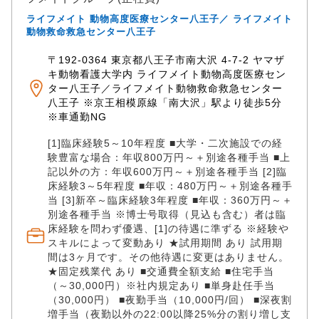
妥協しない。グループ専門医・救急/二次診療との連携
ライフメイト 動物高度医療センター八王子／ ライフメイト
による強固な医療クオリティ 経営にシフトするからと
動物救命救急センター八王子
いって、臨床医としての成長を止める必要はありませ
ん。 ライフメイトグループの「ライフメイト動物医療
〒192-0364 東京都八王子市南大沢 4-7-2 ヤマザ
センターグループ」や、所属の内科・外科専門医とダ
キ動物看護大学内 ライフメイト動物高度医療セン
イレクトに連携できるため、 自院の医療レベルを常に
ター八王子／ライフメイト動物救命救急センター
最高峰に保ちながら、ドクターとしての誇りを持って
八王子 ※京王相模原線「南大沢」駅より徒歩5分
現場をリードできます。 ✅歴史ある温かいカルチャー
※車通勤NG
✕ 大手グループの安心の労働環境 アットホームで家族
のような温かい雰囲気が自慢です。 その居心地の良さ
[1]臨床経験5～10年程度 ■大学・二次施設での経
験豊富な場合：年収800万円～＋別途各種手当 ■上
に加え、ライフメイトグループの労務管理のもと、待
記以外の方：年収600万円～＋別途各種手当 [2]臨
遇面も万全。 歴史ある安定した職場で、腰を据えて長
床経験3～5年程度 ■年収：480万円～＋別途各種手
く活躍できます。
当 [3]新卒～臨床経験3年程度 ■年収：360万円～＋
別途各種手当 ※博士号取得（見込も含む）者は臨
床経験を問わず優遇、[1]の待遇に準ずる ※経験や
スキルによって変動あり ★試用期間 あり 試用期
間は3ヶ月です。その他待遇に変更はありません。
★固定残業代 あり ■交通費全額支給 ■住宅手当
（～30,000円）※社内規定あり ■単身赴任手当
（30,000円） ■夜勤手当（10,000円/回） ■深夜割
増手当（夜勤以外の22:00以降25%分の割り増し支