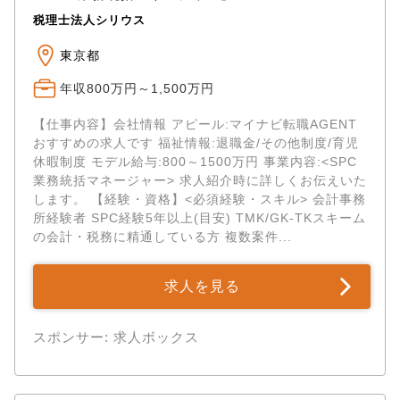
ため、細かなバイタル変化も見逃しません。 ドクター
税理士法人シリウス
は自らの「診断と治療・手術」に全神経を集中させる
ことができ、チーム医療の本当の強さを実感しながら
東京都
理想の獣医療を追求できます。 ✅【完全週休2日制・手
当充実】高度医療の現場だからこそ、労務環境を徹底
年収800万円～1,500万円
整備 「救急や高度医療の現場は過酷で長く続けられな
い」というイメージを覆すため、当センターでは働く
【仕事内容】会社情報 アピール:マイナビ転職AGENT
環境の整備に力を入れています。 完全週休2日制の徹底
おすすめの求人です 福祉情報:退職金/その他制度/育児
はもちろん、社会保険完備、充実の手当や福利厚生な
休暇制度 モデル給与:800～1500万円 事業内容:<SPC
ど、大手グループならではの手厚い待遇をご用意。 心
業務統括マネージャー> 求人紹介時に詳しくお伝えいた
身ともに健康な状態で、プロフェッショナルとしての
します。 【経験・資格】<必須経験・スキル> 会計事務
仕事に誇りを持って長く取り組めます。
所経験者 SPC経験5年以上(目安) TMK/GK-TKスキーム
の会計・税務に精通している方 複数案件...
求人を見る
スポンサー: 求人ボックス