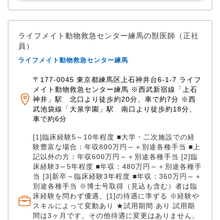
経験できない規模のマネジメントや、大手グループな
らではのマーケティングノウハウを間近で学び、実践
できる環境です。 「将来は自分の病院を持ってみた
い」 「これまでの臨床経験を活かして組織を引っ張る
ライフメイト動物救急センター練馬の獣医師（正社
側に回りたい」 という獣医師の情熱に応える環境を約
員）
束します。 （業務内容） 一般診療業務に加え、将来的
ライフメイト動物救急センター練馬
な院長就任を見据えた病院マネジメント業務全般。 ◎
犬猫を中心とした総合的な一般臨床、検査、手術、イ
〒177-0045 東京都練馬区上石神井台6-1-7 ライフ
ンフォームドコンセント ◎スタッフの教育・指導、チ
メイト動物救急センター練馬 ※西武新宿線「上石
ームのモチベーション管理 ◎数値管理、病院方針の策
神井」駅 北口より徒歩約20分、車で約7分 ※西
定、マーケティングなどの経営管理業務 ※将来は院長
武池袋線「大泉学園」駅 南口より徒歩約18分、
として、病院全体の経営・運営をリードしていただき
車で約6分
ます。 （対象動物） 犬 、猫 【アピールポイント】 ✅
経験と手腕を正当評価！想定年収7,000,000円〜
[1]臨床経験5～10年程度 ■大学・二次施設での経
10,000,000円の高待遇 マネージャークラス〜院長候補
験豊富な場合：年収800万円～＋別途各種手当 ■上
（管理監督者）としての採用となるため、月給は50万
記以外の方：年収600万円～＋別途各種手当 [2]臨
円〜からのスタート！ これまでの臨床経験やスキル、
床経験3～5年程度 ■年収：480万円～＋別途各種手
当 [3]新卒～臨床経験3年程度 ■年収：360万円～＋
前職の給与を考慮の上、上限なしで決定します。 賞与
別途各種手当 ※博士号取得（見込も含む）者は臨
年2回（初年度は1回）もあり、あなたの実力がしっか
床経験を問わず優遇、[1]の待遇に準ずる ※経験や
りと収入に直結する仕組みです。 ✅特定の認定医資格
スキルによって変動あり ★試用期間 あり 試用期
に対して月5万〜20万円支給！手厚すぎる「各種諸手
間は3ヶ月です。その他待遇に変更はありません。
当」 月1.5万〜3万円の「住宅手当（支給条件あり）」