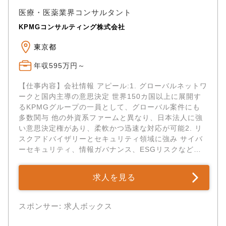
医療・医薬業界コンサルタント
KPMGコンサルティング株式会社
東京都
年収595万円～
【仕事内容】会社情報 アピール:1. グローバルネットワ
ークと国内主導の意思決定 世界150カ国以上に展開す
るKPMGグループの一員として、グローバル案件にも
多数関与 他の外資系ファームと異なり、日本法人に強
い意思決定権があり、柔軟かつ迅速な対応が可能2. リ
スクアドバイザリーとセキュリティ領域に強み サイバ
ーセキュリティ、情報ガバナンス、ESGリスクなどに
おいて国内トップクラスの実績 特にセ...
求人を見る
スポンサー: 求人ボックス