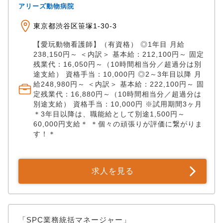
アリーズ動物病院
物救急センター練馬は、 4施設の中でも特に救急対応の
割合が高く、紹介症例を含めて多くの急患を受け入れ
東京都渋谷区笹塚1-30-3
ています。 また、脳神経外科に強みのある外科体制を
整えています。 手術用顕微鏡を導入し、高い精度が求
【愛玩動物看護師】（有資格） ◎1年目 月給
められる脳神経外科手術にも対応しています。 ※各専
238,150円～ ＜内訳＞ 基本給：212,100円～ 固定
門領域に特化した獣医師や専門医・認定医がグループ
残業代：16,050円～（10時間相当分／超過分は別
内に多数在籍しているため、 難治症例に対してもチー
途支給） 資格手当：10,000円 ◎2～3年目以降 月
ムでディスカッションしながらベストな選択肢を導き
給248,980円～ ＜内訳＞ 基本給：222,100円～ 固
出せる環境です。 （対象動物） 犬 、猫 【アピールポ
定残業代：16,880円～（10時間相当分／超過分は
イント】 ✅「地域のICU病棟」だからこそ経験でき
別途支給） 資格手当：10,000円 ※試用期間3ヶ月
る、圧倒的な症例の質とスピード感 当センターは、診
＊3年目以降は、職能給として別途1,500円～
60,000円支給＊ ＊個々の頑張りが評価に繋がりま
断・治療が困難な症例や、緊急処置が必要な命が集ま
す！＊
る場所です。 日中の紹介外来から夜間の救急対応、そ
して即日のMRI・CT検査から緊急手術への移行など、
一次診療では数ヶ月に一度しか遭遇しないような重症
例に日常的に向き合います。 臨床医として、圧倒的な
求人を見る
スピードで「診断力」「決断力」「外科技術」を磨く
ことが可能です。 ✅24時間365日看護体制。獣医師が
「医療」に 100% 集中できる環境 当センターの強み
は、24時間絶え間なく続く手厚い看護体制です。 重症
患者のすぐそばに常に看護スタッフが付き添っている
「SPC業務統括マネージャー」