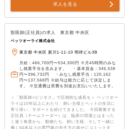
療と予防は千代田区・中央区の近隣の方が、糖尿病・
求人を見る
内分泌・神経内科の患者さまは関東・甲信越・東北地
方からお越し頂いており、どちらの飼い主さまも当院
が提供する獣医療にご理解いただける方が多いです。
勤務スタッフは患者さま・飼い主様を大切にし優しく
丁寧な応対と診療を心がけ、ご来院される飼い主さま
獣医師(正社員)の求人 東京都 中央区
にご満足いただく獣医療の提供と院内の環境づくりを
ペッツオーライ株式会社
しています。
東京都 中央区 新川1-11-10 明祥ビル3B
月給：466,700円〜534,300円 ※月45時間のみな
し残業手当を含みます。 ・基本賃金：346,538
円〜396,732円 ・みなし残業手当：120,162
円〜137,568円 ※給与は能力に応じて決定しま
す。 ※交通費は実費を別途お支払いいたします。
＜「獣医師×ビジネス」で圧倒的な成長を＞ ペッツオー
ライは10年以上にわたり、飼い主様とペットの生活に
寄り添い、サポートを続けてきました。 今回募集する
正社員（チームリーダー）は、臨床の現場とはまった
く違う角度から、動物たち、飼い主様、そして一緒に
働く50名以上の専門家の先生方の幸せにコミットす