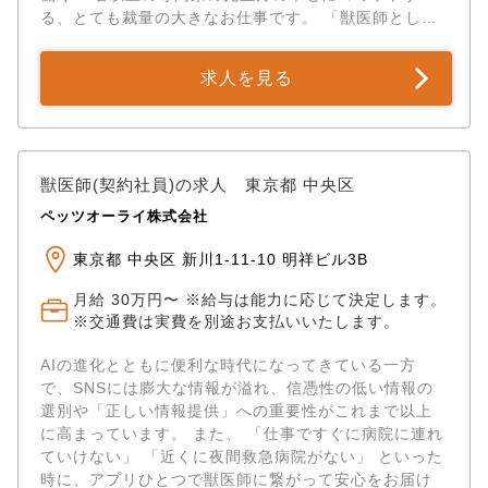
る、とても裁量の大きなお仕事です。 「獣医師として
の知識や経験を、もっと広いビジネスの世界で試して
みたい！」 「自分が主体となって、サービスを何倍に
求人を見る
もグロースさせる実感を味わいたい！」 そんな熱いパ
ッションを持った先生を、私たちは待っています。 10
年培ってきた信頼をベースに、次の未来を一緒につく
り、圧倒的な成長を遂げませんか？あなたの挑戦を、
社員一同ワクワクしながらお待ちしています！
獣医師(契約社員)の求人 東京都 中央区
ペッツオーライ株式会社
東京都 中央区 新川1-11-10 明祥ビル3B
月給 30万円〜 ※給与は能力に応じて決定します。
※交通費は実費を別途お支払いいたします。
AIの進化とともに便利な時代になってきている一方
で、SNSには膨大な情報が溢れ、信憑性の低い情報の
選別や「正しい情報提供」への重要性がこれまで以上
に高まっています。 また、 「仕事ですぐに病院に連れ
ていけない」 「近くに夜間救急病院がない」 といった
時に、アプリひとつで獣医師に繋がって安心をお届け