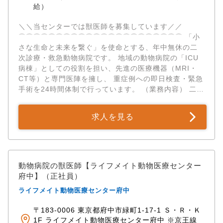
給）
＼＼当センターでは獣医師を募集しています／／ ​
⌒⌒⌒⌒⌒⌒⌒⌒⌒⌒⌒⌒⌒⌒⌒⌒⌒⌒⌒⌒⌒⌒ 「小
さな生命と未来を繋ぐ」を使命とする、年中無休の二
次診療・救急動物病院です。 地域の動物病院の「ICU
病棟」としての役割を担い、先進の医療機器（MRI・
CT等）と専門医陣を擁し、 重症例への即日検査・緊急
手術を24時間体制で行っています。 （業務内容） 二次
診療専門の救急センターにおける、獣医師業務全般を
お任せします。 ◎急性期の集中治療・入院管理： 地域
求人を見る
のホームドクターから紹介された重症患者の受け入
れ、24時間付き添い看護下での高度なICU管理。 ◎二
次診療（日中）： 紹介症例に対する即日の画像診断
（MRI・CT等）、各種専門検査、それに基づく最適な
治療計画の立案。 ◎夜間救急診療： 夜間に来院する急
動物病院の獣医師【ライフメイト動物医療センター
性期・超急性期疾患のトリアージ、緊急処置。 ◎緊急
府中】（正社員）
手術の実施： 診断後、一刻を争うと判断された場合の
ライフメイト動物医療センター府中
即日・緊急外科手術の執刀、またはサポート。 ※各専
門領域に特化した獣医師や専門医・認定医が多数在籍
〒183-0006 東京都府中市緑町1-17-1 Ｓ・Ｒ・Ｋ
している二次診療専門の動物病院のため、 難治症例に
1F ライフメイト動物医療センター府中 ※京王線