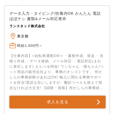
データ入力・タイピング/扶養内OK かんたん 電話
ほぼナシ 書類&メール対応青井
ランスタッド株式会社
東京都
時給1,600円～
【仕事内容】<自転車通勤OK!> ・書類作成、発送 ・見
積り作成 ・データ格納、メール対応 ・電話対応(まれ
に発生します) えらべる時短! ワンちゃん・猫ちゃん!ペ
ット用品の販売会社より、事務のオシゴトです。 何か
しらの事務経験があればOK! 輸入に関わる事務サポー
トを担当!英語も目にしますが、翻訳ツールも使えて抵
抗なければ大丈夫! 【経験・資格】何かしらの事務経験
がある方(職種・業界は...
求人を見る