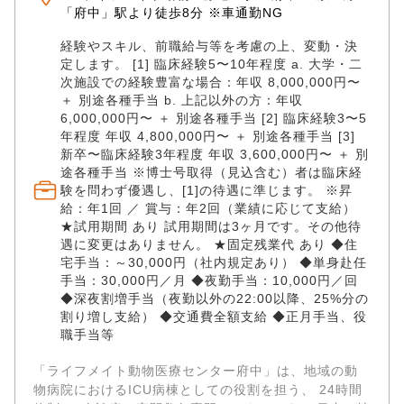
対してもチームでディスカッションしながらベストな
「府中」駅より徒歩8分 ※車通勤NG
選択肢を導き出せる環境です。 （対象動物） 犬 、猫
【アピールポイント】 ✅「地域のICU病棟」だからこ
経験やスキル、前職給与等を考慮の上、変動・決
そ経験できる、圧倒的な症例の質とスピード感 当セン
定します。 [1] 臨床経験5〜10年程度 a. 大学・二
ターは、診断・治療が困難な症例や、緊急処置が必要
次施設での経験豊富な場合：年収 8,000,000円〜
な命が集まる場所です。 日中の紹介外来から夜間の救
＋ 別途各種手当 b. 上記以外の方：年収
急対応、そして即日のMRI・CT検査から緊急手術への
6,000,000円〜 ＋ 別途各種手当 [2] 臨床経験3〜5
移行など、 一次診療では数ヶ月に一度しか遭遇しない
年程度 年収 4,800,000円〜 ＋ 別途各種手当 [3]
新卒〜臨床経験3年程度 年収 3,600,000円〜 ＋ 別
ような重症例に日常的に向き合います。 臨床医とし
途各種手当 ※博士号取得（見込含む）者は臨床経
て、圧倒的なスピードで「診断力」「決断力」「外科
験を問わず優遇し、[1]の待遇に準じます。 ※昇
技術」を磨くことが可能です。 ✅24時間365日看護体
給：年1回 ／ 賞与：年2回（業績に応じて支給）
制。獣医師が「医療」に 100% 集中できる環境 当セン
★試用期間 あり 試用期間は3ヶ月です。その他待
ターの強みは、24時間絶え間なく続く手厚い看護体制
遇に変更はありません。 ★固定残業代 あり ◆住
です。 重症患者のすぐそばに常に看護スタッフが付き
宅手当：～30,000円（社内規定あり） ◆単身赴任
添っているため、細かなバイタル変化も見逃しませ
手当：30,000円／月 ◆夜勤手当：10,000円／回
ん。 ドクターは自らの「診断と治療・手術」に全神経
◆深夜割増手当（夜勤以外の22:00以降、25%分の
を集中させることができ、チーム医療の本当の強さを
割り増し支給） ◆交通費全額支給 ◆正月手当、役
実感しながら理想の獣医療を追求できます。 ✅【完全
職手当等
週休2日制・手当充実】高度医療の現場だからこそ、労
務環境を徹底整備 「救急や高度医療の現場は過酷で長
「ライフメイト動物医療センター府中」は、地域の動
く続けられない」というイメージを覆すため、当セン
物病院におけるICU病棟としての役割を担う、 24時間
ターでは働く環境の整備に力を入れています。 完全週