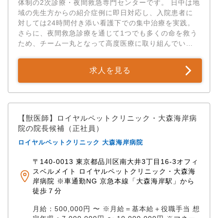
体制の2次診療・夜間救急専門センターです。 日中は地
休2日制の徹底はもちろん、社会保険完備、充実の手当
域の先生方からの紹介症例に即日対応し、入院患者に
や福利厚生など、大手グループならではの手厚い待遇
対しては24時間付き添い看護下での集中治療を実践。
をご用意。 心身ともに健康な状態で、プロフェッショ
さらに、夜間救急診療を通じて1つでも多くの命を救う
ナルとしての仕事に誇りを持って長く取り組めます。
ため、チーム一丸となって高度医療に取り組んでいま
す。 当センターでは、これまでの臨床経験を活かし、
さらに高度なクリティカルケアや専門医療を極めたい
求人を見る
獣医師を募集しています。 勤務を続けながら大学院に
進学できる奨学金制度や、海外・国内の実技トレーニ
ング派遣など、 獣医師としてもう一歩先へ成長したい
方をバックアップする体制は国内トップクラスです。
「他院との掛け持ち」といった非常勤（アルバイト・
【獣医師】ロイヤルペットクリニック・大森海岸病
パート）のご相談もお気軽にお問い合わせください。
院の院長候補（正社員）
あなたの経験を、最も必要とされる最前線の現場で活
ロイヤルペットクリニック 大森海岸病院
かしてみませんか？ （ 業務内容） 2次診療専門の救急
センターにおける獣医師業務全般。 他院（一次診療）
〒140-0013 東京都品川区南大井3丁目16-3オフィ
からの紹介症例への即日対応・精密検査 24時間付き添
スベルメイト ロイヤルペットクリニック・大森海
い看護下の入院患者に対する集中治療（管理業務） 夜
岸病院 ※車通勤NG 京急本線「大森海岸駅」から
間救急診療の対応、および各種緊急手術・処置 （対象
徒歩７分
動物） 犬 、猫 【アピールポイント】 ✅経験やスキル
に応じた高水準の待遇＆博士号取得者は優遇！ 臨床経
月給：500,000円 〜 ※月給＝基本給＋役職手当 想
験5〜10年程度で、大学や二次施設での経験が豊富な方