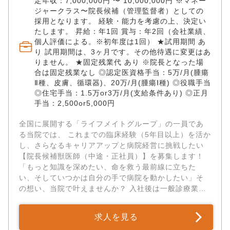
定年収：7,000,000円 〜 10,000,000円 ※マネー
は【年収800万円〜＋別途手当】、 それ以外の方も
ジャークラス〜院長候補（管理監督者）としての
【年収600万円〜＋別途手当】スタート。 経験3〜5年
採用となります。 経験・能力を考慮の上、決定い
の方は年収480万円〜、新卒〜3年未満の方も年収360
たします。 昇給：年1回 賞与：年2回（会社業績、
個人評価による。※初年度は1回） ★試用期間 あ
万円〜と、スキルに見合った納得の給与体系です。 ま
り 試用期間は、3ヶ月です。その他待遇に変更はあ
た、博士号取得（見込み含む）者は臨床経験問わず優
りません。 ★固定残業代 あり ※院長となった場
遇いたします。 ✅キャリアを妥協しない！圧倒的な
合は固定残業なし ◎認定医資格手当：5万/月(腫瘍
「教育・スキルアップ支援」 奨学金制度： 勤務を続け
Ⅱ種、皮膚、循環器)、20万/月(腫瘍Ⅰ種) ◎役職手当
ながら大学院に進学を希望する場合、奨学金を支給
◎住宅手当：1.5万or3万/月(支給条件あり) ◎正月
（卒業後一定期間の勤務で返済免除）。 海外・国内研
手当：2,500or5,000円
修： 海外実技トレーニングへの派遣実績や、年1〜3回
の国内実技トレーニングを実施。 学会補助： 年5万円
全国に展開する「ライフメイトグループ」の一員であ
までの参加費補助に加え、自身が発表する場合は勤務
る当院では、 これまでの臨床経験（5年目以上）を活か
扱いとなり費用（交通費・宿泊費等）を全額支給。 ✅
し、さらなるキャリアアップと病院経営に挑戦したい
住宅手当3万円・引越し補助あり！ライフステージが変
【院長候補獣医師（中途・正社員）】を募集します！
わっても安心の環境 社内規定に準じて「住宅手当（月
「もっと知識を深めたい、命を救う最前線に立ちた
30,000円）」や「単身赴任手当（月30,000円）」を支
い、そしていつかは自分の手で病院を動かしたい」そ
給。 就職に伴う転居の際は「引越し費用の補助」も相
の想い、当院で叶えませんか？ 入社後は一般診療業務
談可能です。 また、産休・育休の利用実績はもちろ
に加え、スタッフ教育や経営管理、マネジメントや病
ん、復帰後の「時短常勤制度」の活用実績もあり、ラ
院方針の策定など、 将来の院長として必要なスキルを
イフステージの変化に合わせた柔軟な働き方を応援し
求人を見る
体系的に学んでいただけます。 個人病院ではなかなか
ます。