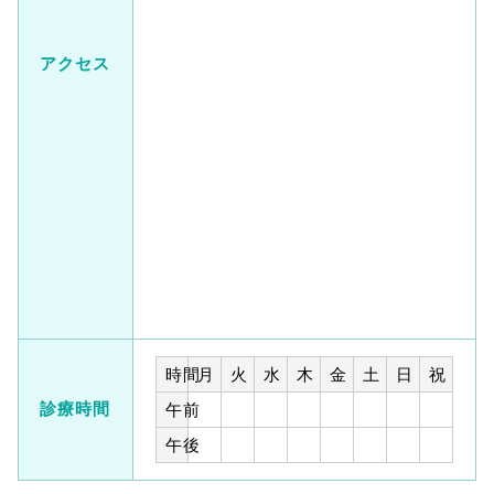
アクセス
時間
月
火
水
木
金
土
日
祝
診療時間
午前
午後