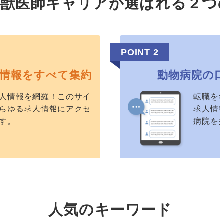
tie獣医師キャリアが
選ばれる２つ
POINT 2
情報をすべて集約
動物病院の
人情報を網羅！このサイ
転職を
らゆる求人情報にアクセ
求人情
す。
病院を
人気のキーワード