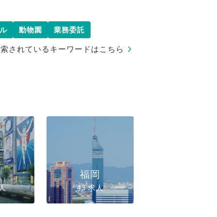
ル
動物園
業務委託
検索されているキーワードはこちら
阪
福岡
求人
43 求人