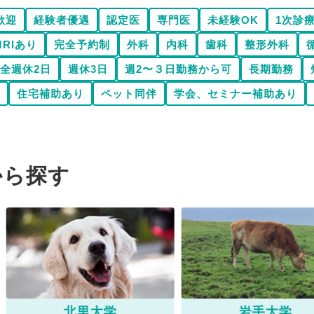
歓迎
経験者優遇
認定医
専門医
未経験OK
1次診
MRIあり
完全予約制
外科
内科
歯科
整形外科
全週休2日
週休3日
週2〜３日勤務から可
長期勤務
住宅補助あり
ペット同伴
学会、セミナー補助あり
から探す
北里大学
岩手大学