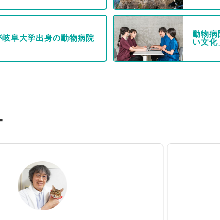
動物病
が岐阜大学出身の動物病院
い文化
ー