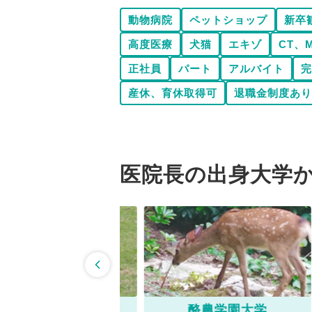
動物病院
ペットショップ
新卒
高度医療
犬猫
エキゾ
CT、
正社員
パート
アルバイト
完
産休、育休取得可
退職金制度あり
医院長の出身大学
帯広畜産大学
酪農学園大学