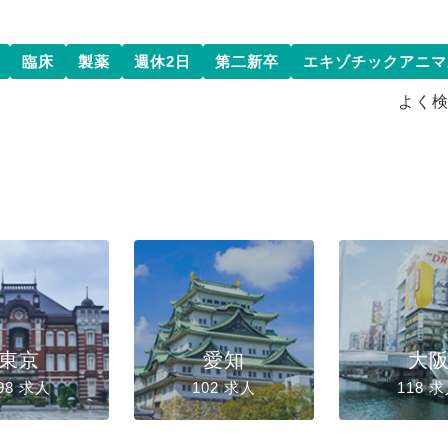
臨床
製薬
週休2日
第二新卒
エキゾチックアニマ
よく
東京
愛知
大
98 求人
102 求人
118 