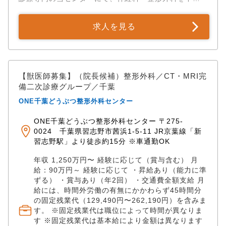
そのため、獣医師・看護師は本業である医療に専念で
とした診察・検査補助・術後管理からスタートし、段
きます。 ✅一人一人に寄り添うキャリア支援 「症例を
階的に神経疾患の診断・治療スキルを身につけていた
極めたい」「ワークライフバランスを大切にしたい」
求人を見る
だきます。 手術については、執刀プレゼンテーション
「いつか開業したい」…。 働くスタッフ個々のニーズ
（症例の説明、執刀の仕方等）を実施し、合格後先輩
に合わせた、柔軟なキャリアパスをご提供します。 研
獣医のもとで執刀を開始していただきます。 ◆◇アピー
究発表や開業支援にも積極的に対応します。 ✅専門性
ルポイント◆◇ ✅MRI読影が初めてでも安心！充実の教
と働きやすさの両立 雇用形態は正社員を基本に、契約
育サポート 基礎から着実に画像診断スキルを習得でき
【獣医師募集】（院長候補）整形外科／CT・MRI完
社員・パート・アルバイトなど柔軟な勤務形態も応相
ます。 STEP 01： レントゲン、触診、術後管理の徹底
備二次診療グループ／千葉
談です。 自己研修費補助制度もあり、学会参加や勉強
指導。 STEP 02： 問診・検査の組み立て。原因追究の
会など自主的なスキルアップもバックアップしていま
ONE千葉どうぶつ整形外科センター
プロセスを習得。 STEP 03： リハビリ評価まで含め
す。
た、執刀以外の実務を完遂。 STEP 04： 指導医を患者
ONE千葉どうぶつ整形外科センター 〒275-
家族に見立てた「模擬インフォームドコンセント」の
0024 千葉県習志野市茜浜1-5-11 JR京葉線「新
実施。 STEP 05： 合格後、指導医の監督下で当該疾患
習志野駅」より徒歩約15分 ※車通勤OK
のメイン執刀を開始。 ✅二次診療専門 × 高度医療設備
診察は午前（9:00～12:00）のみ、午後は手術をメイン
年収 1,250万円〜 経験に応じて（賞与含む） 月
におこないます。 整形外科・神経科の二次診療に特化
給：90万円～ 経験に応じて ・昇給あり（能力に準
し、高度な設備を完備しています。 ・CT、MRI ・Cア
ずる） ・賞与あり（年2回） ・交通費全額支給 月
ームレントゲン：リアルタイムであらゆる角度からの
給には、時間外労働の有無にかかわらず45時間分
レントゲン撮影が可能 ・関節鏡：体への負担の少ない
の固定残業代（129,490円〜262,190円）を含みま
手術を可能に ・リハビリ用プール、トレッドミル：大
す。 ※固定残業代は職位によって時間が異なりま
す ※固定残業代は基本給により金額は異なります
型犬のリハビリも充実 充実した設備を使用しながら、