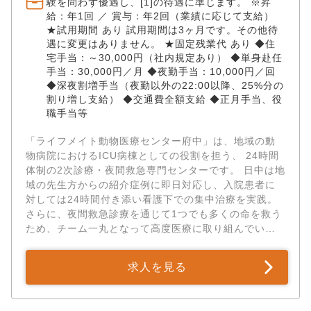
験を問わず優遇し、[1]の待遇に準じます。 ※昇
給：年1回 ／ 賞与：年2回（業績に応じて支給）
★試用期間 あり 試用期間は3ヶ月です。その他待
遇に変更はありません。 ★固定残業代 あり ◆住
宅手当：～30,000円（社内規定あり） ◆単身赴任
手当：30,000円／月 ◆夜勤手当：10,000円／回
◆深夜割増手当（夜勤以外の22:00以降、25%分の
割り増し支給） ◆交通費全額支給 ◆正月手当、役
職手当等
「ライフメイト動物医療センター府中」は、地域の動
物病院におけるICU病棟としての役割を担う、 24時間
体制の2次診療・夜間救急専門センターです。 日中は地
域の先生方からの紹介症例に即日対応し、入院患者に
対しては24時間付き添い看護下での集中治療を実践。
さらに、夜間救急診療を通じて1つでも多くの命を救う
ため、チーム一丸となって高度医療に取り組んでいま
す。 当センターでは、これまでの臨床経験を活かし、
さらに高度なクリティカルケアや専門医療を極めたい
求人を見る
獣医師を募集しています。 勤務を続けながら大学院に
進学できる奨学金制度や、海外・国内の実技トレーニ
ング派遣など、 獣医師としてもう一歩先へ成長したい