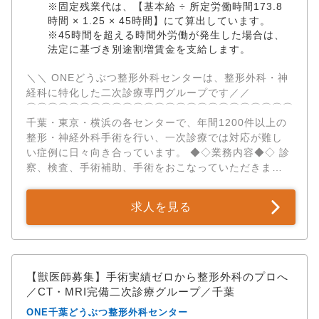
※固定残業代は、【基本給 ÷ 所定労働時間173.8
多様で難度の高い症例を経験し、専門性を集中的に高
時間 × 1.25 × 45時間】にて算出しています。
められます。 ✅豊富な手術件数と症例経験 千葉センタ
※45時間を超える時間外労働が発生した場合は、
ーでは年間600件以上、グループ全体で年間1000件以
法定に基づき別途割増賃金を支給します。
上の整形・神経外科手術を実施。 ・骨折（約2500件）
・前十字靭帯断裂（約1700件） ・椎間板ヘルニア（約
＼＼ ONEどうぶつ整形外科センターは、整形外科・神
1600件） ・膝蓋骨脱臼（約1500件） など累計実績
経科に特化した二次診療専門グループです／／ ​
10000件を超える手術実績があります。 ✅獣医療に集
⌒⌒⌒⌒⌒⌒⌒⌒⌒⌒⌒⌒⌒⌒⌒⌒⌒⌒⌒⌒⌒⌒⌒⌒⌒⌒⌒
中できる環境 各病院拠点とは別に、バックオフィス業
千葉・東京・横浜の各センターで、年間1200件以上の
務を担う本社機能を設置。 人事・経理・法務等の経営
整形・神経外科手術を行い、一次診療では対応が難し
業務、集患や広報等のマーケティング業務、その他全
い症例に日々向き合っています。 ◆◇業務内容◆◇ 診
社に跨る共通業務を担っています。 そのため、獣医
察、検査、手術補助、手術をおこなっていただきま
師・看護師は本業である医療に専念できます。 ✅一人
す。 手術については、執刀プレゼンテーション（症例
一人に寄り添うキャリア支援 「症例を極めたい」「ワ
の説明、執刀の仕方等）を実施し、合格後先輩獣医の
ークライフバランスを大切にしたい」「いつか開業し
求人を見る
もとで執刀を開始していただきます。 これまでの経験
たい」…。 働くスタッフ個々のニーズに合わせた、柔
を活かし、早期から高度な手術に携わることが可能で
軟なキャリアパスをご提供します。 研究発表や開業支
す。 高度な整形・神経外科手術のメイン執刀医として
援にも積極的に対応します。 ✅専門性と働きやすさの
活躍いただきつつ、センターの現場リーダー・院長候
両立 雇用形態は正社員を基本に、契約社員・パート・
補としてチームの牽引や後進の指導をお任せします。
【獣医師募集】手術実績ゼロから整形外科のプロへ
アルバイトなど柔軟な勤務形態も応相談です。 自己研
◆◇アピールポイント◆◇ ✅二次診療専門 × 高度医療設
／CT・MRI完備二次診療グループ／千葉
修費補助制度もあり、学会参加や勉強会など自主的な
備 診察は午前（9:00～12:00）のみ、午後は手術をメ
スキルアップもバックアップしています。
ONE千葉どうぶつ整形外科センター
インにおこないます。 整形外科・神経科の二次診療に