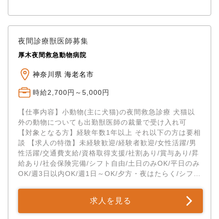
夜間診療獣医師募集
厚木夜間救急動物病院
神奈川県 海老名市
時給2,700円～5,000円
【仕事内容】小動物(主に犬猫)の夜間救急診療 犬猫以
外の動物についても出勤獣医師の裁量で受け入れ可
【対象となる方】経験年数1年以上 それ以下の方は要相
談 【求人の特徴】未経験歓迎/経験者歓迎/女性活躍/男
性活躍/交通費支給/資格取得支援/社割あり/賞与あり/昇
給あり/社会保険完備/シフト自由/土日のみOK/平日のみ
OK/週3日以内OK/週1日～OK/夕方・夜はたらく/シフト
制/車通勤OK/バイク...
求人を見る