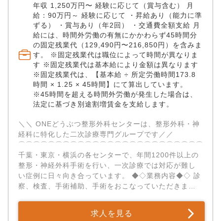
千葉センターでは年間600件以上、グループ全体で年間
年収 1,250万円〜 経験に応じて（賞与含む） 月
1000件以上の整形・神経外科手術を実施。 ・骨折（約
給：90万円～ 経験に応じて ・昇給あり（能力に準
2500件） ・前十字靭帯断裂（約1700件） ・椎間板ヘ
ずる） ・賞与あり（年2回） ・交通費全額支給 月
ルニア（約1600件） ・膝蓋骨脱臼（約1500件） など
給には、時間外労働の有無にかかわらず45時間分
累計実績10000件を超える手術実績があります。 ✅あ
の固定残業代（129,490円〜216,850円）を含みま
なたの成長を支える「5ステップ教育システム」 「いき
す。 ※固定残業代は職位によって時間が異なりま
す ※固定残業代は基本給により金額は異なります
なり執刀」ではなく、着実にステップアップできる環
※固定残業代は、【基本給 ÷ 所定労働時間173.8
境があります。 STEP 01： レントゲン、触診、術後管
時間 × 1.25 × 45時間】にて算出しています。
理の徹底指導。 STEP 02： 問診・検査の組み立て。原
※45時間を超える時間外労働が発生した場合は、
因追究のプロセスを習得。 STEP 03： リハビリ評価ま
法定に基づき別途割増賃金を支給します。
で含めた、執刀以外の実務を完遂。 STEP 04： 指導医
を患者家族に見立てた「模擬インフォームドコンセン
＼＼ ONEどうぶつ整形外科センターは、整形外科・神
ト」の実施。 STEP 05： 合格後、指導医の監督下で当
経科に特化した二次診療専門グループです／／ ​
該疾患のメイン執刀を開始。 ✅獣医療に集中できる環
⌒⌒⌒⌒⌒⌒⌒⌒⌒⌒⌒⌒⌒⌒⌒⌒⌒⌒⌒⌒⌒⌒⌒⌒⌒⌒⌒
境 各病院拠点とは別に、バックオフィス業務を担う本
千葉・東京・横浜の各センターで、年間1200件以上の
社機能を設置。 人事・経理・法務等の経営業務、集患
整形・神経外科手術を行い、一次診療では対応が難し
や広報等のマーケティング業務、その他全社に跨る共
い症例に日々向き合っています。 ◆◇業務内容◆◇ 診
通業務を担っています。 そのため、獣医師・看護師は
察、検査、手術補助、手術をおこなっていただきま
本業である医療に専念できます。 ✅一人一人に寄り添
す。 神経科・整形外科のトッププレイヤーとして高難
うキャリア支援 「症例を極めたい」「ワークライフバ
度な神経外科手術（椎間板ヘルニア等）のメイン執刀
ランスを大切にしたい」「いつか開業したい」…。 働
求人を見る
および読影指導を行いながら、 拠点リーダーとしてチ
くスタッフ個々のニーズに合わせた、柔軟なキャリア