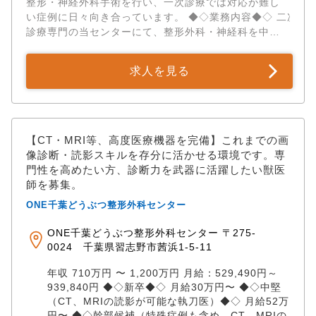
整形・神経外科手術を行い、一次診療では対応が難し
本業である医療に専念できます。 ✅一人一人に寄り添
い症例に日々向き合っています。 ◆◇業務内容◆◇ 二次
うキャリア支援 「症例を極めたい」「ワークライフバ
診療専門の当センターにて、整形外科・神経科を中心
ランスを大切にしたい」「いつか開業したい」…。 働
とした診察・検査および手術補助・術後管理を担当し
くスタッフ個々のニーズに合わせた、柔軟なキャリア
ていただきます。 手術については、執刀プレゼンテー
パスをご提供します。 研究発表や開業支援にも積極的
求人を見る
ション（症例の説明、執刀の仕方等）を実施し、合格
に対応します。 ✅専門性と働きやすさの両立 雇用形態
後先輩獣医のもとで執刀を開始していただきます。 ◆◇
は正社員を基本に、契約社員・パート・アルバイトな
アピールポイント◆◇ ✅「いきなり執刀」はなし！安心
ど柔軟な勤務形態も応相談です。 自己研修費補助制度
の5ステップ教育システム 指導医のサポートのもとで安
もあり、学会参加や勉強会など自主的なスキルアップ
心して整形外科の技術を習得できます。 STEP 01： レ
【CT・MRI等、高度医療機器を完備】これまでの画
もバックアップしています。
ントゲン、触診、術後管理の徹底指導。 STEP 02： 問
像診断・読影スキルを存分に活かせる環境です。専
診・検査の組み立て。原因追究のプロセスを習得。
門性を高めたい方、診断力を武器に活躍したい獣医
STEP 03： リハビリ評価まで含めた、執刀以外の実務
師を募集。
を完遂。 STEP 04： 指導医を患者家族に見立てた「模
ONE千葉どうぶつ整形外科センター
擬インフォームドコンセント」の実施。 STEP 05： 合
格後、指導医の監督下で当該疾患のメイン執刀を開
ONE千葉どうぶつ整形外科センター 〒275-
始。 ✅豊富な手術件数と症例経験 千葉センターでは年
0024 千葉県習志野市茜浜1-5-11
間600件以上、グループ全体で年間1000件以上の整
形・神経外科手術を実施。 ・骨折（約2500件） ・前
年収 710万円 〜 1,200万円 月給：529,490円～
十字靭帯断裂（約1700件） ・椎間板ヘルニア（約
939,840円 ◆◇新卒◆◇ 月給30万円〜 ◆◇中堅
1600件） ・膝蓋骨脱臼（約1500件） など累計実績
（CT、MRIの読影が可能な執刀医）◆◇ 月給52万
10000件を超える手術実績があります。 ✅二次診療専
円〜 ◆◇幹部候補（特殊症例も含め、CT、MRIの