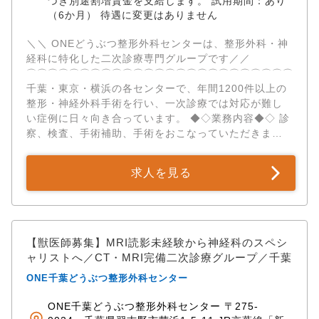
づき別途割増賃金を支給します。 試用期間：あり
ん、 教育システムに基づいた若手の読影・手技指導を
（6か月） 待遇に変更はありません
通じてリーダーシップを発揮していただけます。 ✅獣
医療に集中できる環境 各病院拠点とは別に、バックオ
＼＼ ONEどうぶつ整形外科センターは、整形外科・神
フィス業務を担う本社機能を設置。 人事・経理・法務
経科に特化した二次診療専門グループです／／ ​
等の経営業務、集患や広報等のマーケティング業務、
⌒⌒⌒⌒⌒⌒⌒⌒⌒⌒⌒⌒⌒⌒⌒⌒⌒⌒⌒⌒⌒⌒⌒⌒⌒⌒⌒
その他全社に跨る共通業務を担っています。 そのた
千葉・東京・横浜の各センターで、年間1200件以上の
め、獣医師・看護師は本業である医療に専念できま
整形・神経外科手術を行い、一次診療では対応が難し
す。 ✅一人一人に寄り添うキャリア支援 「症例を極め
い症例に日々向き合っています。 ◆◇業務内容◆◇ 診
たい」「ワークライフバランスを大切にしたい」「い
察、検査、手術補助、手術をおこなっていただきま
つか開業したい」…。 働くスタッフ個々のニーズに合
す。 手術については、執刀プレゼンテーション（症例
わせた、柔軟なキャリアパスをご提供します。 研究発
の説明、執刀の仕方等）を実施し、合格後先輩獣医の
表や開業支援にも積極的に対応します。 ✅専門性と働
求人を見る
もとで執刀を開始していただきます。 これまでの経験
きやすさの両立 雇用形態は正社員を基本に、契約社
を活かし、早期から高度な手術に携わることが可能で
員・パート・アルバイトなど柔軟な勤務形態も応相談
す。 【CT、MRIの読影ができる画像診断、神経科医を
です。 自己研修費補助制度もあり、学会参加や勉強会
積極的に採用しています！】 ◆◇アピールポイント◆◇
など自主的なスキルアップもバックアップしていま
✅二次診療専門 × 高度医療設備 診察は午前（9:00～
【獣医師募集】MRI読影未経験から神経科のスペシ
す。
12:00）のみ、午後は手術をメインにおこないます。
ャリストへ／CT・MRI完備二次診療グループ／千葉
整形外科・神経科の二次診療に特化し、高度な設備を
ONE千葉どうぶつ整形外科センター
完備しています。 ・CT、MRI ・Cアームレントゲン：
リアルタイムであらゆる角度からのレントゲン撮影が
ONE千葉どうぶつ整形外科センター 〒275-
可能 ・関節鏡：体への負担の少ない手術を可能に ・リ