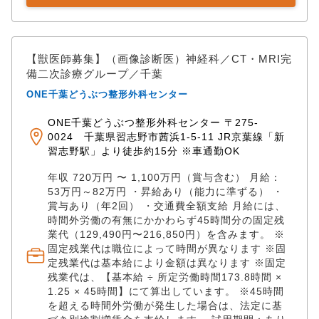
ームマネジメントをお任せします。 これまでの経験を
パスをご提供します。 研究発表や開業支援にも積極的
活かし、早期から高度な手術に携わることが可能で
に対応します。 ✅専門性と働きやすさの両立 雇用形態
す。 【CT、MRIの読影ができる画像診断、神経科医を
は正社員を基本に、契約社員・パート・アルバイトな
積極的に採用しています！】 ◆◇アピールポイント◆◇
【獣医師募集】（画像診断医）神経科／CT・MRI完
ど柔軟な勤務形態も応相談です。 自己研修費補助制度
✅二次診療専門 × 高度医療設備 診察は午前（9:00～
備二次診療グループ／千葉
もあり、学会参加や勉強会など自主的なスキルアップ
12:00）のみ、午後は手術をメインにおこないます。
もバックアップしています。
ONE千葉どうぶつ整形外科センター
整形外科・神経科の二次診療に特化し、高度な設備を
完備しています。 ・CT、MRI ・Cアームレントゲン：
ONE千葉どうぶつ整形外科センター 〒275-
リアルタイムであらゆる角度からのレントゲン撮影が
0024 千葉県習志野市茜浜1-5-11 JR京葉線「新
可能 ・関節鏡：体への負担の少ない手術を可能に ・リ
習志野駅」より徒歩約15分 ※車通勤OK
ハビリ用プール、トレッドミル：大型犬のリハビリも
充実 充実した設備を使用しながら、多様で難度の高い
年収 720万円 〜 1,100万円（賞与含む） 月給：
症例を経験し、専門性を集中的に高められます。 ✅豊
53万円～82万円 ・昇給あり（能力に準ずる） ・
富な手術件数と症例経験 千葉センターでは年間600件
賞与あり（年2回） ・交通費全額支給 月給には、
以上、グループ全体で年間1000件以上の整形・神経外
時間外労働の有無にかかわらず45時間分の固定残
科手術を実施。 ・骨折（約2500件） ・前十字靭帯断
業代（129,490円〜216,850円）を含みます。 ※
裂（約1700件） ・椎間板ヘルニア（約1600件） ・膝
固定残業代は職位によって時間が異なります ※固
定残業代は基本給により金額は異なります ※固定
蓋骨脱臼（約1500件） など累計実績10000件を超える
残業代は、【基本給 ÷ 所定労働時間173.8時間 ×
手術実績があります。 ✅「高度医療の執刀」×「後進育
1.25 × 45時間】にて算出しています。 ※45時間
成・組織マネジメント」 グループ年間1,200件超の手
を超える時間外労働が発生した場合は、法定に基
術実績を支える要として、高難度症例の執刀はもちろ