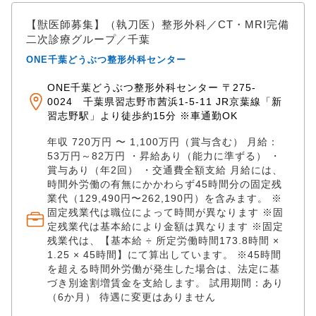
方をバックアップする体制は国内トップクラスです。
「他院との掛け持ち」といった非常勤（アルバイト・
【獣医師募集】（執刀医）整形外科／CT・MRI完備
パート）のご相談もお気軽にお問い合わせください。
二次診療グループ／千葉
あなたの経験を、最も必要とされる最前線の現場で活
ONE千葉どうぶつ整形外科センター
かしてみませんか？ （ 業務内容） 2次診療専門の救急
センターにおける獣医師業務全般。 他院（一次診療）
ONE千葉どうぶつ整形外科センター 〒275-
からの紹介症例への即日対応・精密検査 24時間付き添
0024 千葉県習志野市茜浜1-5-11 JR京葉線「新
い看護下の入院患者に対する集中治療（管理業務） 夜
習志野駅」より徒歩約15分 ※車通勤OK
間救急診療の対応、および各種緊急手術・処置 （対象
動物） 犬 、猫 【アピールポイント】 ✅経験やスキル
年収 720万円 〜 1,100万円（賞与含む） 月給：
に応じた高水準の待遇＆博士号取得者は優遇！ 臨床経
53万円～82万円 ・昇給あり（能力に準ずる） ・
験5〜10年程度で、大学や二次施設での経験が豊富な方
賞与あり（年2回） ・交通費全額支給 月給には、
は【年収800万円〜＋別途手当】、 それ以外の方も
時間外労働の有無にかかわらず45時間分の固定残
【年収600万円〜＋別途手当】スタート。 経験3〜5年
業代（129,490円〜262,190円）を含みます。 ※
の方は年収480万円〜、新卒〜3年未満の方も年収360
固定残業代は職位によって時間が異なります ※固
定残業代は基本給により金額は異なります ※固定
万円〜と、スキルに見合った納得の給与体系です。 ま
残業代は、【基本給 ÷ 所定労働時間173.8時間 ×
た、博士号取得（見込み含む）者は臨床経験問わず優
1.25 × 45時間】にて算出しています。 ※45時間
遇いたします。 ✅キャリアを妥協しない！圧倒的な
を超える時間外労働が発生した場合は、法定に基
「教育・スキルアップ支援」 奨学金制度： 勤務を続け
づき別途割増賃金を支給します。 試用期間：あり
ながら大学院に進学を希望する場合、奨学金を支給
（6か月） 待遇に変更はありません
（卒業後一定期間の勤務で返済免除）。 海外・国内研
修： 海外実技トレーニングへの派遣実績や、年1〜3回