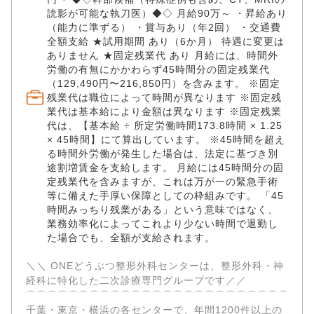
門 × 高度医療設備 診察は午前（9:00～12:00）のみ、
読影が可能な執刀医）◆◇ 月給90万～ ・昇給あり
午後は手術をメインにおこないます。 整形外科・神経
（能力に準ずる） ・賞与あり（年2回） ・交通費
科の二次診療に特化し、高度な設備を完備していま
全額支給 ★試用期間 あり（6か月） 待遇に変更は
ありません ★固定残業代 あり 月給には、時間外
す。 ・CT、MRI ・Cアームレントゲン：リアルタイム
労働の有無にかかわらず45時間分の固定残業代
であらゆる角度からのレントゲン撮影が可能 ・関節
（129,490円〜216,850円）を含みます。 ※固定
鏡：体への負担の少ない手術を可能に ・リハビリ用プ
残業代は職位によって時間が異なります ※固定残
ール、トレッドミル：大型犬のリハビリも充実 充実し
業代は基本給により金額は異なります ※固定残業
た設備を使用しながら、多様で難度の高い症例を経験
代は、【基本給 ÷ 所定労働時間173.8時間 × 1.25
し、専門性を集中的に高められます。 ✅獣医療に集中
× 45時間】にて算出しています。 ※45時間を超え
できる環境 各病院拠点とは別に、バックオフィス業務
る時間外労働が発生した場合は、法定に基づき別
を担う本社機能を設置。 人事・経理・法務等の経営業
途割増賃金を支給します。 月給には45時間分の固
務、集患や広報等のマーケティング業務、その他全社
定残業代を含みますが、これは万が一の緊急手術
に跨る共通業務を担っています。 そのため、獣医師・
等に備えた手厚い保障としての枠組みです。 「45
看護師は本業である医療に専念できます。 ✅一人一人
時間みっちり残業がある」という意味ではなく、
に寄り添うキャリア支援 「症例を極めたい」「ワーク
業務効率化によってこれより少ない時間で退勤し
ライフバランスを大切にしたい」「いつか開業した
た場合でも、全額が支給されます。
い」…。 働くスタッフ個々のニーズに合わせた、柔軟
なキャリアパスをご提供します。 研究発表や開業支援
＼＼ ONEどうぶつ整形外科センターは、整形外科・神
にも積極的に対応します。 ✅専門性と働きやすさの両
経科に特化した二次診療専門グループです／／ ​
立 雇用形態は正社員を基本に、契約社員・パート・ア
⌒⌒⌒⌒⌒⌒⌒⌒⌒⌒⌒⌒⌒⌒⌒⌒⌒⌒⌒⌒⌒⌒⌒⌒⌒⌒⌒
ルバイトなど柔軟な勤務形態も応相談です。 自己研修
千葉・東京・横浜の各センターで、年間1200件以上の