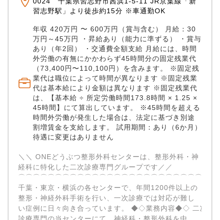
0024 千葉県習志野市茜浜1-5-11 JR京葉線「新
ハビリ用プール、トレッドミル：大型犬のリハビリも
習志野駅」より徒歩約15分 ※車通勤OK
充実 充実した設備を使用しながら、多様で難度の高い
症例を経験し、専門性を集中的に高められます。 ✅豊
年収 420万円 〜 600万円（賞与含む） 月給：30
富な手術件数と症例経験 千葉センターでは年間600件
万円～45万円 ・昇給あり（能力に準ずる） ・賞与
以上、グループ全体で年間1000件以上の整形・神経外
あり（年2回） ・交通費全額支給 月給には、時間
科手術を実施。 ・骨折（約2500件） ・前十字靭帯断
外労働の有無にかかわらず45時間分の固定残業代
裂（約1700件） ・椎間板ヘルニア（約1600件） ・膝
（73,400円〜110,100円）を含みます。 ※固定残
蓋骨脱臼（約1500件） など累計実績10000件を超える
業代は職位によって時間が異なります ※固定残業
代は基本給により金額は異なります ※固定残業代
手術実績があります。 ✅あなたの成長を支える「5ステ
は、【基本給 ÷ 所定労働時間173.8時間 × 1.25 ×
ップ教育システム」 「いきなり執刀」ではなく、着実
45時間】にて算出しています。 ※45時間を超える
にステップアップできる環境があります。 STEP 01：
時間外労働が発生した場合は、法定に基づき別途
レントゲン、触診、術後管理の徹底指導。 STEP 02：
割増賃金を支給します。 試用期間：あり（6か月）
問診・検査の組み立て。原因追究のプロセスを習得。
待遇に変更はありません
STEP 03： リハビリ評価まで含めた、執刀以外の実務
を完遂。 STEP 04： 指導医を患者家族に見立てた「模
＼＼ ONEどうぶつ整形外科センターは、整形外科・神
擬インフォームドコンセント」の実施。 STEP 05： 合
経科に特化した二次診療専門グループです／／ ​
格後、指導医の監督下で当該疾患のメイン執刀を開
⌒⌒⌒⌒⌒⌒⌒⌒⌒⌒⌒⌒⌒⌒⌒⌒⌒⌒⌒⌒⌒⌒⌒⌒⌒⌒⌒
始。 ✅獣医療に集中できる環境 各病院拠点とは別に、
千葉・東京・横浜の各センターで、年間1200件以上の
バックオフィス業務を担う本社機能を設置。 人事・経
整形・神経外科手術を行い、一次診療では対応が難し
理・法務等の経営業務、集患や広報等のマーケティン
い症例に日々向き合っています。 ◆◇業務内容◆◇ 二次
グ業務、その他全社に跨る共通業務を担っています。
診療専門の当センターにて、神経科・整形外科を中心