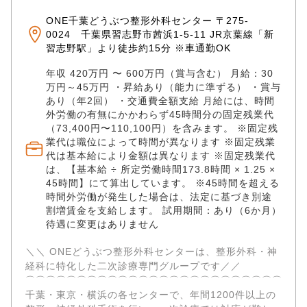
特化し、高度な設備を完備しています。 ・CT、MRI
ONE千葉どうぶつ整形外科センター 〒275-
・Cアームレントゲン：リアルタイムであらゆる角度か
0024 千葉県習志野市茜浜1-5-11 JR京葉線「新
らのレントゲン撮影が可能 ・関節鏡：体への負担の少
習志野駅」より徒歩約15分 ※車通勤OK
ない手術を可能に ・リハビリ用プール、トレッドミ
ル：大型犬のリハビリも充実 充実した設備を使用しな
年収 420万円 〜 600万円（賞与含む） 月給：30
がら、多様で難度の高い症例を経験し、専門性を集中
万円～45万円 ・昇給あり（能力に準ずる） ・賞与
的に高められます。 ✅豊富な手術件数と症例経験 千葉
あり（年2回） ・交通費全額支給 月給には、時間
センターでは年間600件以上、グループ全体で年間
外労働の有無にかかわらず45時間分の固定残業代
1000件以上の整形・神経外科手術を実施。 ・骨折（約
（73,400円〜110,100円）を含みます。 ※固定残
2500件） ・前十字靭帯断裂（約1700件） ・椎間板ヘ
業代は職位によって時間が異なります ※固定残業
代は基本給により金額は異なります ※固定残業代
ルニア（約1600件） ・膝蓋骨脱臼（約1500件） など
は、【基本給 ÷ 所定労働時間173.8時間 × 1.25 ×
累計実績10000件を超える手術実績があります。
45時間】にて算出しています。 ※45時間を超える
✅「プレイヤー×指導者」としてキャリアの幅を広げる
時間外労働が発生した場合は、法定に基づき別途
ご自身の卓越した執刀技術を発揮していただくだけで
割増賃金を支給します。 試用期間：あり（6か月）
なく、教育システム（5ステップ）に基づく後進育成
待遇に変更はありません
や、拠点運営に関わることで、 獣医師としての市場価
値を飛躍的に高められます。 ✅獣医療に集中できる環
＼＼ ONEどうぶつ整形外科センターは、整形外科・神
境 各病院拠点とは別に、バックオフィス業務を担う本
経科に特化した二次診療専門グループです／／ ​
社機能を設置。 人事・経理・法務等の経営業務、集患
⌒⌒⌒⌒⌒⌒⌒⌒⌒⌒⌒⌒⌒⌒⌒⌒⌒⌒⌒⌒⌒⌒⌒⌒⌒⌒⌒
や広報等のマーケティング業務、その他全社に跨る共
千葉・東京・横浜の各センターで、年間1200件以上の
通業務を担っています。 そのため、獣医師・看護師は