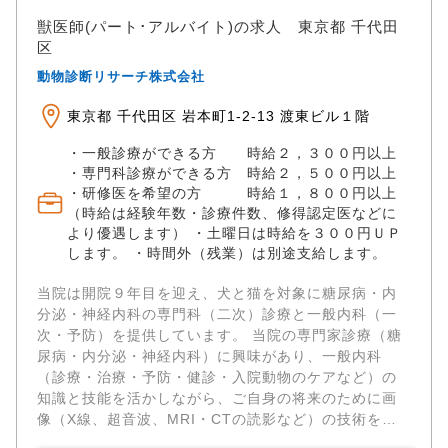
獣医師(パート･アルバイト)の求人 東京都 千代田
区
動物診断リサーチ株式会社
東京都 千代田区 岩本町1-2-13 渡東ビル１階
・一般診療ができる方 時給２，３００円以上
・専門科診療ができる方 時給２，５００円以上
・研修医を希望の方 時給１，８００円以上
（時給は経験年数・診療件数、修得認定医などに
より優遇します） ・土曜日は時給を３００円ＵＰ
します。 ・時間外（残業）は別途支給します。
当院は開院９年目を迎え、犬と猫を対象に糖尿病・内
分泌・神経内科の専門科（二次）診療と一般内科（一
次・予防）を提供しています。 当院の専門家診療（糖
尿病・内分泌・神経内科）に興味があり、一般内科
（診療・治療・予防・健診・入院動物のケアなど）の
知識と技能を活かしながら、ご自身の将来のために画
像（X線、超音波、MRI・CTの読影など）の技術を高
め、積み重ねたい方を募集します。 患者さまは一次診