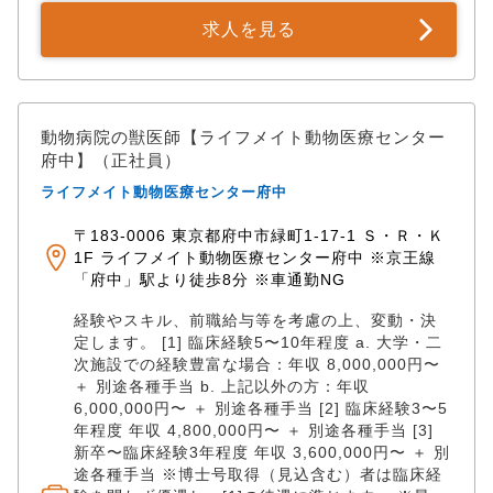
療と予防は千代田区・中央区の近隣の方が、糖尿病・
求人を見る
内分泌・神経内科の患者さまは関東・甲信越・東北地
方からお越し頂いており、どちらの飼い主さまも当院
が提供する獣医療にご理解いただける方が多いです。
勤務スタッフは患者さま・飼い主様を大切にし優しく
丁寧な応対と診療を心がけ、ご来院される飼い主さま
動物病院の獣医師【ライフメイト動物医療センター
にご満足いただく獣医療の提供と院内の環境づくりを
府中】（正社員）
しています。
ライフメイト動物医療センター府中
〒183-0006 東京都府中市緑町1-17-1 Ｓ・Ｒ・Ｋ
1F ライフメイト動物医療センター府中 ※京王線
「府中」駅より徒歩8分 ※車通勤NG
経験やスキル、前職給与等を考慮の上、変動・決
定します。 [1] 臨床経験5〜10年程度 a. 大学・二
次施設での経験豊富な場合：年収 8,000,000円〜
＋ 別途各種手当 b. 上記以外の方：年収
6,000,000円〜 ＋ 別途各種手当 [2] 臨床経験3〜5
年程度 年収 4,800,000円〜 ＋ 別途各種手当 [3]
新卒〜臨床経験3年程度 年収 3,600,000円〜 ＋ 別
途各種手当 ※博士号取得（見込含む）者は臨床経