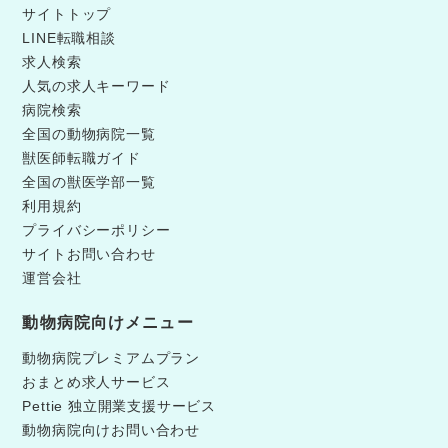
リア支援 「症例を極めたい」「ワークライフバランス
サイトトップ
を大切にしたい」「いつか開業したい」…。 働くスタ
LINE転職相談
ッフ個々のニーズに合わせた、柔軟なキャリアパスを
求人検索
ご提供します。 研究発表や開業支援にも積極的に対応
します。 ✅専門性と働きやすさの両立 雇用形態は正社
人気の求人キーワード
員を基本に、契約社員・パート・アルバイトなど柔軟
病院検索
な勤務形態も応相談です。 自己研修費補助制度もあ
全国の動物病院一覧
り、学会参加や勉強会など自主的なスキルアップもバ
獣医師転職ガイド
ックアップしています。
全国の獣医学部一覧
利用規約
プライバシーポリシー
サイトお問い合わせ
運営会社
動物病院向けメニュー
動物病院プレミアムプラン
おまとめ求人サービス
Pettie 独立開業支援サービス
動物病院向けお問い合わせ