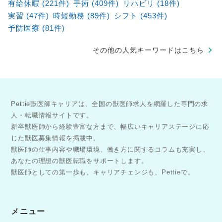
有給休暇 (221件)
手術 (409件)
リハビリ (18件)
多様で難度の高い症例を経験し、専門性を集中的に高
められます。 ✅豊富な手術件数と症例経験 千葉センタ
実習 (47件)
時短勤務 (89件)
シフト (453件)
ーでは年間600件以上、グループ全体で年間1000件以
予防医療 (81件)
上の整形・神経外科手術を実施。 ・骨折（約2500件）
・前十字靭帯断裂（約1700件） ・椎間板ヘルニア（約
その他の人気キーワードはこちら
1600件） ・膝蓋骨脱臼（約1500件） など累計実績
10000件を超える手術実績があります。 ✅あなたの成
長を支える「5ステップ教育システム」 「いきなり執
刀」ではなく、着実にステップアップできる環境があ
ります。 STEP 01： レントゲン、触診、術後管理の徹
Pettie獣医師キャリアは、全国の獣医師求人を網羅した専門の求
底指導。 STEP 02： 問診・検査の組み立て。原因追究
人・転職情報サイトです。
のプロセスを習得。 STEP 03： リハビリ評価まで含め
新卒獣医師から経験豊富な方まで、幅広いキャリアステージに応
た、執刀以外の実務を完遂。 STEP 04： 指導医を患者
じた獣医募集情報を掲載中。
家族に見立てた「模擬インフォームドコンセント」の
実施。 STEP 05： 合格後、指導医の監督下で当該疾患
獣医師の仕事内容や職場環境、働き方に関するコラムも充実し、
のメイン執刀を開始。 ✅獣医療に集中できる環境 各病
あなたの理想の獣医転職をサポートします。
院拠点とは別に、バックオフィス業務を担う本社機能
獣医師としての第一歩も、キャリアチェンジも、Pettieで。
を設置。 人事・経理・法務等の経営業務、集患や広報
等のマーケティング業務、その他全社に跨る共通業務
を担っています。 そのため、獣医師・看護師は本業で
メニュー
ある医療に専念できます。 ✅一人一人に寄り添うキャ