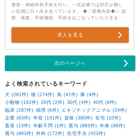
費補助制度もあり、学会参加や勉強会など自主的なス
整形・神経外科手術を行い、一次診療では対応が難し
キルアップもバックアップしています。 正社員（契約
い症例に日々向き合っています。 ◆◇業務内容◆◇ 診
社員、パート･アルバイト等も可、応相談）
察、検査、手術補助、手術をおこなっていただきま
す。 手術については、執刀プレゼンテーション（症例
の説明、執刀の仕方等）を実施し、合格後先輩獣医の
求人を見る
もとで執刀を開始していただきます。 これまでの経験
を活かし、早期から高度な手術に携わることが可能で
す。 「いきなり丸投げ」ではなく、グループのノウハ
ウを共有しながら安心してステップアップできます。
次のページへ
★CT、MRIの読影ができる画像診断医、神経科医は、
特に好条件（月給60万〜90万円以上）でお迎えしま
す！ ◆◇アピールポイント◆◇ ✅二次診療専門 × 高度
医療設備 診察は午前（9:00～12:00）のみ、午後は手
よく検索されているキーワード
術をメインにおこないます。 ※診察・手術のスケジュ
犬 (281件)
猫 (274件)
鳥 (47件)
豚 (4件)
ール管理を徹底しており、チームで効率的な勤務を推
小動物 (162件)
20代 (2件)
30代 (4件)
40代 (8件)
奨しています。 整形外科・神経科の二次診療に特化
し、高度な設備を完備しています。 ・CT、MRI ・Cア
臨床 (287件)
病理 (6件)
エキゾチックアニマル (24件)
ームレントゲン：リアルタイムであらゆる角度からの
企業 (63件)
年収 (191件)
資格 (380件)
在宅 (10件)
レントゲン撮影が可能 ・関節鏡：体への負担の少ない
畜産 (13件)
年齢不問 (1件)
賞与 (883件)
年俸 (88件)
手術を可能に ・リハビリ用プール、トレッドミル：大
賞与 (883件)
外科 (172件)
住宅手当 (423件)
型犬のリハビリも充実 充実した設備を使用しながら、