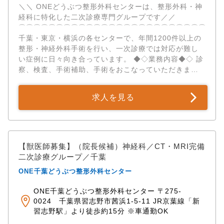
＼＼ ONEどうぶつ整形外科センターは、整形外科・神
の国内実技トレーニングを実施。 学会補助： 年5万円
経科に特化した二次診療専門グループです／／ ​
までの参加費補助に加え、自身が発表する場合は勤務
⌒⌒⌒⌒⌒⌒⌒⌒⌒⌒⌒⌒⌒⌒⌒⌒⌒⌒⌒⌒⌒⌒⌒⌒⌒⌒⌒
扱いとなり費用（交通費・宿泊費等）を全額支給。 ✅
千葉・東京・横浜の各センターで、年間1200件以上の
住宅手当3万円・引越し補助あり！ライフステージが変
整形・神経外科手術を行い、一次診療では対応が難し
わっても安心の環境 社内規定に準じて「住宅手当（月
い症例に日々向き合っています。 ◆◇業務内容◆◇ 診
30,000円）」や「単身赴任手当（月30,000円）」を支
察、検査、手術補助、手術をおこなっていただきま
給。 就職に伴う転居の際は「引越し費用の補助」も相
す。 手術については、執刀プレゼンテーション（症例
談可能です。 また、産休・育休の利用実績はもちろ
の説明、執刀の仕方等）を実施し、合格後先輩獣医の
ん、復帰後の「時短常勤制度」の活用実績もあり、ラ
求人を見る
もとで執刀を開始していただきます。 これまでの経験
イフステージの変化に合わせた柔軟な働き方を応援し
を活かし、早期から高度な手術に携わることが可能で
ます。
す。 ◆◇アピールポイント◆◇ ✅二次診療専門 × 高度
医療設備 診察は午前（9:00～12:00）のみ、午後は手
術をメインにおこないます。 整形外科・神経科の二次
【獣医師募集】（院長候補）神経科／CT・MRI完備
診療に特化し、高度な設備を完備しています。 ・CT、
二次診療グループ／千葉
MRI ・Cアームレントゲン：リアルタイムであらゆる
ONE千葉どうぶつ整形外科センター
角度からのレントゲン撮影が可能 ・関節鏡：体への負
担の少ない手術を可能に ・リハビリ用プール、トレッ
ONE千葉どうぶつ整形外科センター 〒275-
ドミル：大型犬のリハビリも充実 充実した設備を使用
0024 千葉県習志野市茜浜1-5-11 JR京葉線「新
しながら、多様で難度の高い症例を経験し、専門性を
習志野駅」より徒歩約15分 ※車通勤OK
集中的に高められます。 ✅豊富な手術件数と症例経験