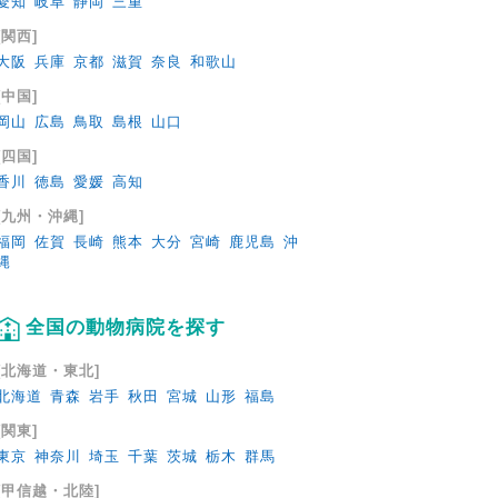
愛知
岐阜
静岡
三重
[関西]
大阪
兵庫
京都
滋賀
奈良
和歌山
[中国]
岡山
広島
鳥取
島根
山口
[四国]
香川
徳島
愛媛
高知
[九州・沖縄]
福岡
佐賀
長崎
熊本
大分
宮崎
鹿児島
沖
縄
全国の動物病院を探す
[北海道・東北]
北海道
青森
岩手
秋田
宮城
山形
福島
[関東]
東京
神奈川
埼玉
千葉
茨城
栃木
群馬
[甲信越・北陸]