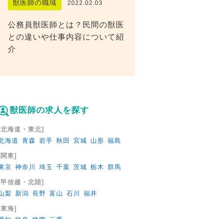
獣医師の職域
2022.02.03
公務員獣医師とは？民間の獣医
との違いや仕事内容について紹
介
獣医師の求人を探す
[北海道・東北]
北海道
青森
岩手
秋田
宮城
山形
福島
[関東]
東京
神奈川
埼玉
千葉
茨城
栃木
群馬
[甲信越・北陸]
山梨
新潟
長野
富山
石川
福井
[東海]