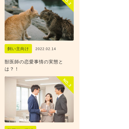
NO.2
飼い主向け
2022.02.14
獣医師の恋愛事情の実態と
は？！
NO.3