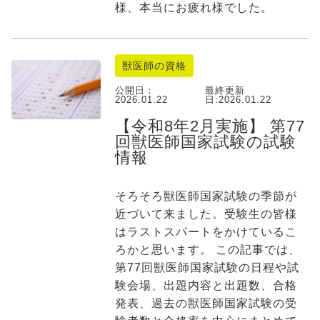
様、本当にお疲れ様でした。
獣医師の資格
公開日：
最終更新
2026.01.22
日:
2026.01.22
【令和8年2月実施】 第77
回獣医師国家試験の試験
情報
そろそろ獣医師国家試験の季節が
近づいて来ました。受験生の皆様
はラストスパートをかけているこ
ろかと思います。 この記事では、
第77回獣医師国家試験の日程や試
験会場、出題内容と出題数、合格
発表、過去の獣医師国家試験の受