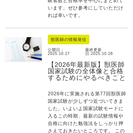
験者数と合格率を中心にまとめて
います。ぜひ参考にしていただけ
れば幸いです。
獣医師の情報発信
公開日：
最終更新
2025.10.27
日:
2025.10.28
【2026年最新版】獣医師
国家試験の全体像と合格
するためにやるべきこと
2026年に実施される第77回獣医師
国家試験が少しずつ近づいてきま
した。いよいよ国家試験モードに
入るこの時期、最新の試験情報や
合格に向けた勉強法をしっかり押
さえておきたいところです。 この