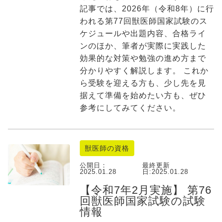
記事では、2026年（令和8年）に行
われる第77回獣医師国家試験のス
ケジュールや出題内容、合格ライ
ンのほか、筆者が実際に実践した
効果的な対策や勉強の進め方まで
分かりやすく解説します。 これか
ら受験を迎える方も、少し先を見
据えて準備を始めたい方も、ぜひ
参考にしてみてください。
獣医師の資格
公開日：
最終更新
2025.01.28
日:
2025.01.28
【令和7年2月実施】 第76
回獣医師国家試験の試験
情報