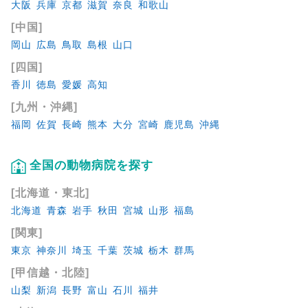
大阪
兵庫
京都
滋賀
奈良
和歌山
[中国]
岡山
広島
鳥取
島根
山口
[四国]
香川
徳島
愛媛
高知
[九州・沖縄]
福岡
佐賀
長崎
熊本
大分
宮崎
鹿児島
沖縄
全国の動物病院を探す
[北海道・東北]
北海道
青森
岩手
秋田
宮城
山形
福島
[関東]
東京
神奈川
埼玉
千葉
茨城
栃木
群馬
[甲信越・北陸]
山梨
新潟
長野
富山
石川
福井