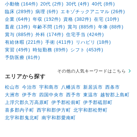
小動物 (164件)
20代 (2件)
30代 (4件)
40代 (8件)
臨床 (289件)
病理 (6件)
エキゾチックアニマル (26件)
企業 (64件)
年収 (192件)
資格 (382件)
在宅 (10件)
畜産 (13件)
年齢不問 (1件)
賞与 (885件)
年俸 (88件)
賞与 (885件)
外科 (174件)
住宅手当 (424件)
有給休暇 (221件)
手術 (411件)
リハビリ (18件)
実習 (49件)
時短勤務 (89件)
シフト (453件)
予防医療 (81件)
その他の人気キーワードはこちら
エリアから探す
松山市
今治市
宇和島市
八幡浜市
新居浜市
西条市
大洲市
伊予市
四国中央市
西予市
東温市
越智郡上島町
上浮穴郡久万高原町
伊予郡松前町
伊予郡砥部町
喜多郡内子町
西宇和郡伊方町
北宇和郡松野町
北宇和郡鬼北町
南宇和郡愛南町