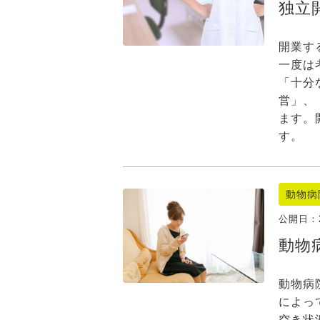
独立
開業す
一度は
「十分
営」、
ます。
す。
動物病
公開日：
動物
動物病
によっ
空き状