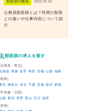
獣医師の職域
2022.02.03
公務員獣医師とは？民間の獣医
との違いや仕事内容について紹
介
獣医師の求人を探す
[北海道・東北]
北海道
青森
岩手
秋田
宮城
山形
福島
[関東]
東京
神奈川
埼玉
千葉
茨城
栃木
群馬
[甲信越・北陸]
山梨
新潟
長野
富山
石川
福井
[東海]