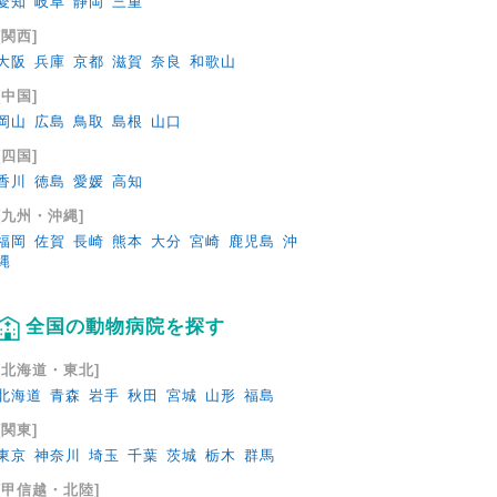
愛知
岐阜
静岡
三重
[関西]
大阪
兵庫
京都
滋賀
奈良
和歌山
[中国]
岡山
広島
鳥取
島根
山口
[四国]
香川
徳島
愛媛
高知
[九州・沖縄]
福岡
佐賀
長崎
熊本
大分
宮崎
鹿児島
沖
縄
全国の動物病院を探す
[北海道・東北]
北海道
青森
岩手
秋田
宮城
山形
福島
[関東]
東京
神奈川
埼玉
千葉
茨城
栃木
群馬
[甲信越・北陸]