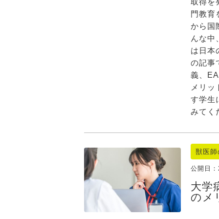
取得を
門教育
から国
んな中
は日本
の記事
義、E
メリッ
す学生
みてく
獣医師
公開日：
大学
のメ