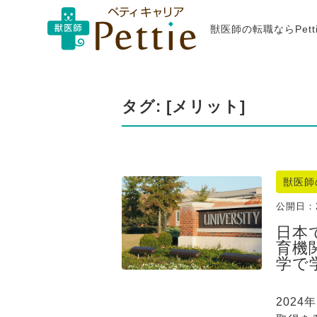
獣医師の転職ならPet
タグ: [メリット]
獣医師
公開日：
日本
育機
学で
202