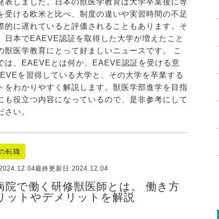
発表しました。日本の獣医学教育は大学卒業後に専
を受ける欧米と比べ、制度の違いや実習時間の不足
際的に遅れていると評価されることもあります。そ
、日本でEAEVE認証を取得した大学が増えたこと
の獣医学教育にとって好ましいニュースです。 こ
では、EAEVEとは何か、EAEVE認証を受ける意
AEVEを習得している大学と、その大学を卒業する
トをわかりやすく解説します。獣医学部進学を目指
にも役立つ内容になっているので、是非参考にして
ださい。
の転職
2024.12.04
最終更新日:
2024.12.04
病院で働く研修獣医師とは。 働き方
リットやデメリットを解説