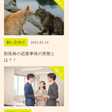
NO.2
飼い主向け
2022.02.14
獣医師の恋愛事情の実態と
は？！
NO.3