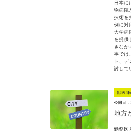
日本に
物病院
技術を
例に対
大学病
を提供
きなが
事では
ト、デ
討して
獣医師
公開日：
地方
勤務医