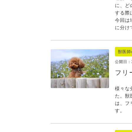
に、ど
する際
今回は
に分け
獣医師
公開日：
フリ
様々な
た。獣
は、フ
す。