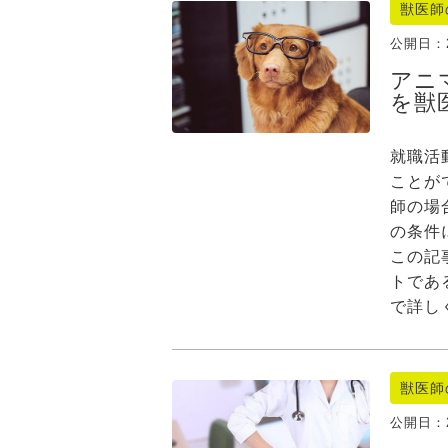
獣医師
公開日：
アニ
を獣
就職活
ことが
師の場
の条件
この記
トであ
で詳し
獣医師
公開日：