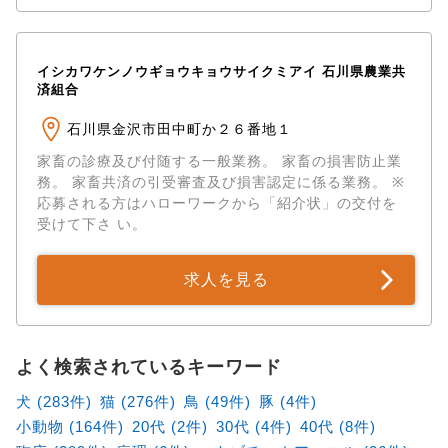
イシカワケンノウギョウキョウサイクミアイ 石川県農業共
済組合
石川県金沢市田中町か２６番地１
家畜の診療及び付随する一般業務。 家畜の損害防止業
務。 家畜共済の引受審査及び損害認定に係る業務。 ※
応募される方はハローワークから「紹介状」の交付を
受けて下さ い。
求人を見る
よく検索されているキーワード
犬 (283件)
猫 (276件)
鳥 (49件)
豚 (4件)
小動物 (164件)
20代 (2件)
30代 (4件)
40代 (8件)