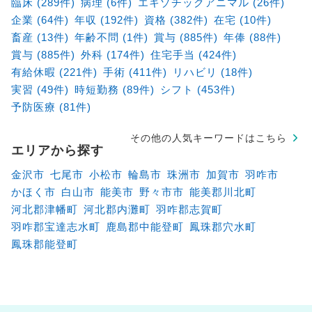
臨床 (289件)
病理 (6件)
エキゾチックアニマル (26件)
企業 (64件)
年収 (192件)
資格 (382件)
在宅 (10件)
畜産 (13件)
年齢不問 (1件)
賞与 (885件)
年俸 (88件)
賞与 (885件)
外科 (174件)
住宅手当 (424件)
有給休暇 (221件)
手術 (411件)
リハビリ (18件)
実習 (49件)
時短勤務 (89件)
シフト (453件)
予防医療 (81件)
その他の人気キーワードはこちら
エリアから探す
金沢市
七尾市
小松市
輪島市
珠洲市
加賀市
羽咋市
かほく市
白山市
能美市
野々市市
能美郡川北町
河北郡津幡町
河北郡内灘町
羽咋郡志賀町
羽咋郡宝達志水町
鹿島郡中能登町
鳳珠郡穴水町
鳳珠郡能登町