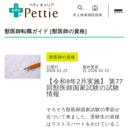
MENU
求人検索
病院検索
獣医師転職ガイド [獣医師の資格]
獣医師の資格
公開日：
最終更新
2026.01.22
日:
2026.01.22
【令和8年2月実施】 第77
回獣医師国家試験の試験
情報
そろそろ獣医師国家試験の季節が
近づいて来ました。受験生の皆様
はラストスパートをかけているこ