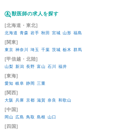
獣医師の求人を探す
[北海道・東北]
北海道
青森
岩手
秋田
宮城
山形
福島
[関東]
東京
神奈川
埼玉
千葉
茨城
栃木
群馬
[甲信越・北陸]
山梨
新潟
長野
富山
石川
福井
[東海]
愛知
岐阜
静岡
三重
[関西]
大阪
兵庫
京都
滋賀
奈良
和歌山
[中国]
岡山
広島
鳥取
島根
山口
[四国]