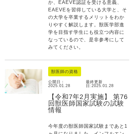
か、EAEVE認証を受ける意義、
EAEVEを習得している大学と、そ
の大学を卒業するメリットをわか
りやすく解説します。獣医学部進
学を目指す学生にも役立つ内容に
なっているので、是非参考にして
みてください。
獣医師の資格
公開日：
最終更新
2025.01.28
日:
2025.01.28
【令和7年2月実施】 第76
回獣医師国家試験の試験
情報
今年度の獣医師国家試験まであと1
ヶ月になりました。インフルエン