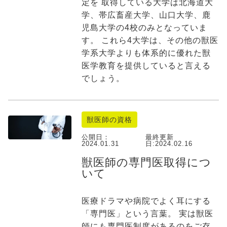
定を 取得している大学は北海道大
学、帯広畜産大学、山口大学、鹿
児島大学の4校のみとなっていま
す。 これら4大学は、その他の獣医
学系大学よりも体系的に優れた獣
医学教育を提供していると言える
でしょう。
獣医師の資格
公開日：
最終更新
2024.01.31
日:
2024.02.16
獣医師の専門医取得につ
いて
医療ドラマや病院でよく耳にする
「専門医」という言葉。 実は獣医
師にも専門医制度があるのをご存