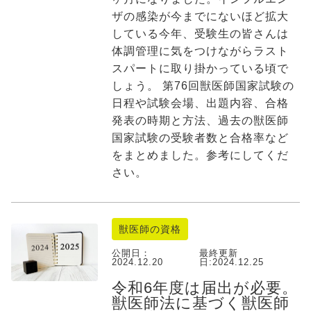
ザの感染が今までにないほど拡大
している今年、受験生の皆さんは
体調管理に気をつけながらラスト
スパートに取り掛かっている頃で
しょう。 第76回獣医師国家試験の
日程や試験会場、出題内容、合格
発表の時期と方法、過去の獣医師
国家試験の受験者数と合格率など
をまとめました。参考にしてくだ
さい。
獣医師の資格
公開日：
最終更新
2024.12.20
日:
2024.12.25
令和6年度は届出が必要。
獣医師法に基づく獣医師