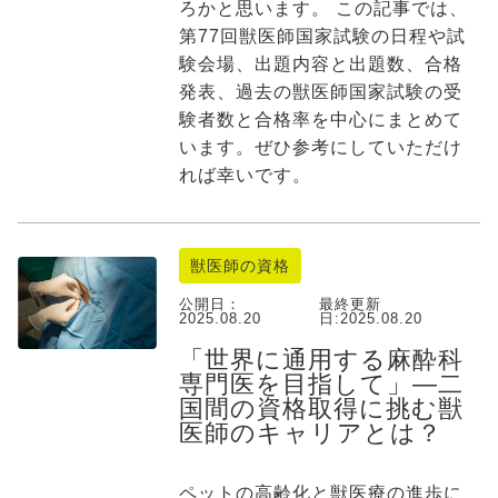
ろかと思います。 この記事では、
第77回獣医師国家試験の日程や試
験会場、出題内容と出題数、合格
発表、過去の獣医師国家試験の受
験者数と合格率を中心にまとめて
います。ぜひ参考にしていただけ
れば幸いです。
獣医師の資格
公開日：
最終更新
2025.08.20
日:
2025.08.20
「世界に通用する麻酔科
専門医を目指して」―二
国間の資格取得に挑む獣
医師のキャリアとは？
ペットの高齢化と獣医療の進歩に