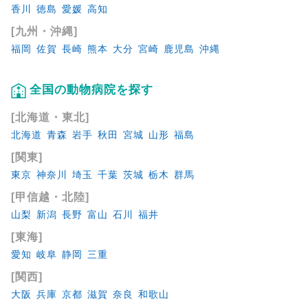
香川
徳島
愛媛
高知
[九州・沖縄]
福岡
佐賀
長崎
熊本
大分
宮崎
鹿児島
沖縄
全国の動物病院を探す
[北海道・東北]
北海道
青森
岩手
秋田
宮城
山形
福島
[関東]
東京
神奈川
埼玉
千葉
茨城
栃木
群馬
[甲信越・北陸]
山梨
新潟
長野
富山
石川
福井
[東海]
愛知
岐阜
静岡
三重
[関西]
大阪
兵庫
京都
滋賀
奈良
和歌山