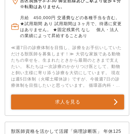
吉区我孫子3-3-30 御堂筋線あびこ駅より徒歩４分
※転勤はありません。
月給 450,000円 交通費などの各種手当を含む。
★試用期間 あり 試用期間は３ヶ月で、待遇に変更
はありません。 ★固定残業代 なし 個人・法人
の業績によって昇給することあり
≪週7日の診療体制を目指し、診療をお手伝いしていた
だける獣医師を募集します！≫ 大切な家族である動物
たちの幸せを、生まれたときから最期のときまで支え
たい。 私たちは一次診療のかかりつけ医として、動物
と飼い主様に寄り添う診療を大切にしています。 現在
は週5日体制（火曜土曜休診）ですが、今後週7日の診
療体制を目指したいと思っています。 循環器内科・皮
膚科・消化器科・歯科を得意とし、 日常のケアやしつ
けなど、動物心理の分野にも力を入れています。 治療
求人を見る
だけでなく、動物と飼い主様の「日常」に向き合いた
い獣医師を募集しています。 ◇◆業務内容◆◇ 外来診
療・予防診療 健康診断 歯科処置 避妊手術・去勢手術
その他、軟部外科などの手術 ◇◆診療動物◆◇ 犬、猫
✅プライベートもキャリアも妥協しない、新しい常勤ス
獣医師資格を活かして活躍「病理診断医」 年休125