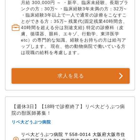
月給 300,000円 ～ ・新卒、臨床未経験、長期ブラ
ンクの方：30万~ ・臨床経験3年未満の方：32万~
・臨床経験3年以上で一人で通常の診療をこなすこ
とができる方：35万~ 残業代(固定残業40時間含、
40時間を超える分は別途支給) 特定の診療科（皮
膚、循環器、眼科、エキゾ、行動学、東洋医学
etc）の専門的な知識、経験をお持ちの方は給与ア
ップします。 現在、他の動物病院で働いている方
は現職の給料を考慮します。
求人を見る
【週休3日】【18時で診察終了】リベ大どうぶつ病
院の獣医師募集！
リベ大どうぶつ病院
リベ大どうぶつ病院 〒558-0014 大阪府大阪市住