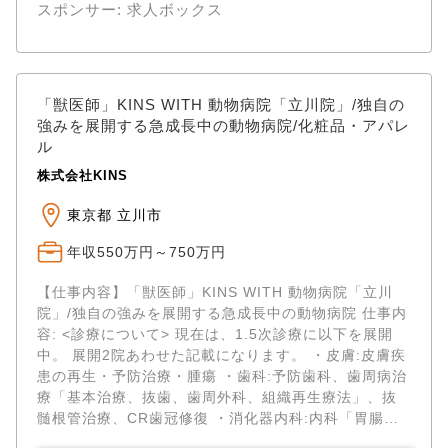
スポンサー: 求人ボックス
「獣医師」KINS WITH 動物病院「立川院」/独自の
強みを展開する急成長中の動物病院/化粧品・アパレ
ル
株式会社KINS
東京都 立川市
年収550万円～750万円
【仕事内容】「獣医師」KINS WITH 動物病院「立川
院」/独自の強みを展開する急成長中の動物病院 仕事内
容: <診療について> 現在は、1.5次診療に以下を展開
中。 展開2院あわせた記載になります。 ・皮膚:皮膚疾
患の再生・予防治療・腫瘍 ・歯科:予防歯科、歯周病治
療「基本治療、抜歯、歯周外科、組織再生療法」、抜
髄根管治療、CR歯冠修復 ・消化器内科:内科「胃腸、
肝臓、胆嚢、膵臓、食道、肛門...