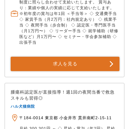
制度に照らし合わせて支給いたします。 賞与あ
り：業績や個人の実績に応じて支給いたします。
※初年度の賞与は年1回 ＜手当等＞ ◇ 交通費手当
◇ 家賃手当（月2万円：社内規定あり） ◇ 残業手
当 ◇ 夜間手当（歩合制） ◇ 認定医・専門医手当
（月1万円〜） ◇ リーダー手当 ◇ 就学補助（研修
医など）月1万円〜 ◇ セミナー・学会参加補助 ◇
出張手当
求人を見る
腫瘍科認定医が直接指導！週1回の夜間当番で救急
スキルも習得◎
ハル犬猫病院
〒184-0014 東京都 小金井市 貫井南町2-15-11
月給 300,301円 ～ ◇ 昇給・賞与（年2回） 昇給