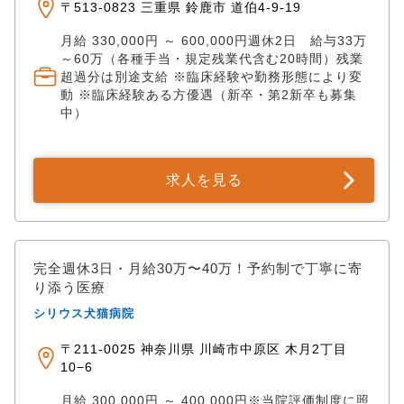
〒513-0823 三重県 鈴鹿市 道伯4-9-19
月給 330,000円 ～ 600,000円週休2日 給与33万
～60万（各種手当・規定残業代含む20時間）残業
超過分は別途支給 ※臨床経験や勤務形態により変
動 ※臨床経験ある方優遇（新卒・第2新卒も募集
中）
求人を見る
完全週休3日・月給30万〜40万！予約制で丁寧に寄
り添う医療
シリウス犬猫病院
〒211-0025 神奈川県 川崎市中原区 木月2丁目
10−6
月給 300,000円 ～ 400,000円※当院評価制度に照