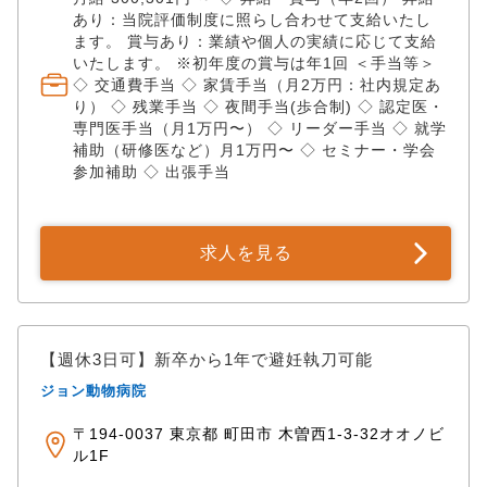
あり：当院評価制度に照らし合わせて支給いたし
ます。 賞与あり：業績や個人の実績に応じて支給
いたします。 ※初年度の賞与は年1回 ＜手当等＞
◇ 交通費手当 ◇ 家賃手当（月2万円：社内規定あ
り） ◇ 残業手当 ◇ 夜間手当(歩合制) ◇ 認定医・
専門医手当（月1万円〜） ◇ リーダー手当 ◇ 就学
補助（研修医など）月1万円〜 ◇ セミナー・学会
参加補助 ◇ 出張手当
求人を見る
【週休3日可】新卒から1年で避妊執刀可能
ジョン動物病院
〒194-0037 東京都 町田市 木曽西1-3-32オオノビ
ル1F