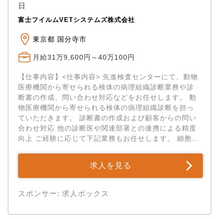
タイル 「常勤＝週5日フルタイム」という常識を覆す、
日
週4日勤務（週休3日）のポジションです。 しっかりと
富士フイルムVETシステムズ株式会社
した収入（月給45万円・手当込）を確保しながら、年
間休日に換算すると約150日以上！ 趣味や家族との時
東京都 国分寺市
間、あるいはさらなる学びに投資する時間など、人生
のゆとりを大切にしながら無理なく長く働ける環境で
月給31万9,600円～40万100円
す。 ✅裁量を持って働ける環境 "基本的には獣医師一人
での診療スタイルとなります。 （もちろん他の獣医師
【仕事内容】<仕事内容> 先進検査センターにて、動物
と相談や連携を取りながら診療することもできま
医療機関から寄せられる検体の病理組織診断業務や診
す。）" これまでの経験を活かし、あなたの強みを最大
断書の作成、問い合わせ対応などをお任せします。 動
限に発揮して診療にあたっていただけます。 ✅外来・
物医療機関から寄せられる検体の病理組織診断を担っ
予防診療に特化したスタイル 当院は地域のかかりつけ
ていただきます。 診断書の作成および顧客からの問い
病院として、外来診療や予防医療、健康診断に力を入
合わせ対応 他の診断医や関連部署との連携による精度
れています 入院管理の負担が少なく、目の前の患者様
向上 ご経験に応じて下記業務もお任せします。 細胞診
お一人お一人と向き合える環境です。 ✅【残業は1日
断や新規サービスの支援 学会やセミナー等へ参...
30分程度】駅チカ4分の好立地で、仕事終わりの充実度
求人を見る
もUP 外来特化型の動物病院で、無理な長時間労働はあ
りません。 残業は1日わずか30分程度と徹底してコン
トロールされているため、18:30頃には退勤可能。 さ
スポンサー: 求人ボックス
らに、大阪メトロ御堂筋線「あびこ駅」から徒歩4分と
アクセスも抜群で、仕事終わりのプライベートも充実
できます。