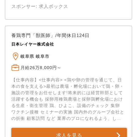
スポンサー: 求人ボックス
養鶏専門「獣医師」/年間休日124日
日本レイヤー株式会社
岐阜県 岐阜市
月給26万8,000円～
【仕事内容】<仕事内容> <鶏や卵の管理を通じて、日
本の食を支える>最初は農場・孵化場において鶏・卵・
施設の管理をお任せします!将来的には経営幹部として
活躍する機会も 採卵用種鶏農場と採卵鶏孵化場におけ
る生産・衛生管理 鶏、ひよこ、設備のチェック 集卵
ワクチン接種 セミナーの実施 国内外のグループ会社と
の折衝 顧客訪問 など 業界のプロになれるよう、しっ
かりサポートします 将来...
求人を見る