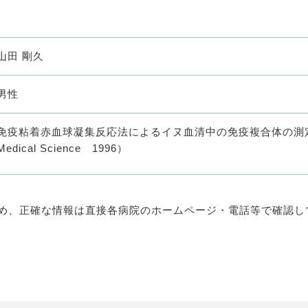
山田 剛久
男性
免疫粘着赤血球凝集反応法によるイヌ血清中の免疫複合体の測定 （The Jo
Medical Science 1996）
め、正確な情報は直接各病院のホームページ・電話等で確認し