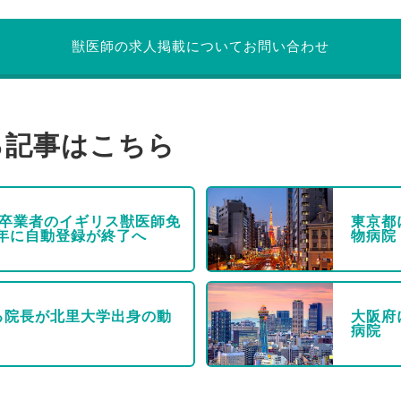
獣医師の求人掲載についてお問い合わせ
る記事はこちら
校卒業者のイギリス獣医師免
東京都
9年に自動登録が終了へ
物病院
る院長が北里大学出身の動
大阪府
病院