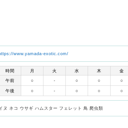
https://www.yamada-exotic.com/
時間
月
火
水
木
金
午前
○
-
○
○
○
午後
○
-
○
○
○
イヌ ネコ ウサギ ハムスター フェレット 鳥 爬虫類