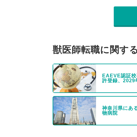
獣医師転職に関す
EAEVE認証
許登録、202
神奈川県にあ
物病院