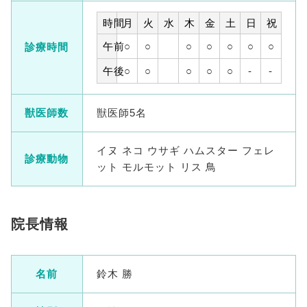
時間
月
火
水
木
金
土
日
祝
午前
○
○
○
○
○
○
○
診療時間
午後
○
○
○
○
○
-
-
獣医師数
獣医師5名
イヌ ネコ ウサギ ハムスター フェレ
診療動物
ット モルモット リス 鳥
院長情報
名前
鈴木 勝