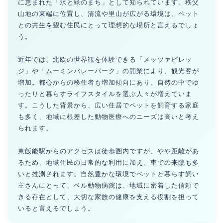
に恵まれた「水と緑のまち」として知られています。秩父
山地の東端に位置し、清流や里山が広がる環境は、ペット
との共生を望む住民にとって理想的な場所と言えるでしょ
う。
近年では、北欧の世界観を体験できる「メッツァビレッ
ジ」や「ムーミンバレーパーク」の開業により、観光客が
増加。都心からの移住者も増加傾向にあり、自然の中でゆ
ったりと暮らすライフスタイルを選ぶ人々が増えていま
す。こうした背景から、広い住居でペットを飼育する家庭
も多く、地域に根差した動物医療へのニーズは高いと考え
られます。
東飯能駅からのアクセスは徒歩圏内ですが、やや距離があ
るため、地域住民の日常的な利用に加え、車での来院も多
いと推測されます。自然豊かな環境でペットと暮らす飼い
主さんにとって、ベル動物病院は、地域に密着した信頼で
きる存在として、大切な家族の健康を支える役割を担って
いると言えるでしょう。