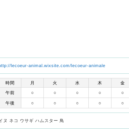
http://lecoeur-animal.wixsite.com/lecoeur-animale
時間
月
火
水
木
金
午前
○
○
○
○
○
午後
○
○
○
○
○
イヌ ネコ ウサギ ハムスター 鳥