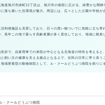
北海道旭川市緑町22丁目は、旭川市の南部に広がる、緑豊かな閑静
特に落ち着いた住環境が魅力。周辺には、広々とした公園や学校が
生活利便施設も充実しており、日々の買い物ついでに気軽に立ち寄
や、長年この地で暮らす高齢者層が多く居住しており、地域に根差
的良好で、自家用車での来院が中心となる北海道の特性を考えると
物と飼い主の健康を支える拠点となる上で、住民の日常に寄り添う
、地域密着型の動物病院として、ル・クールどうぶつ病院を頼りに
ル・クールどうぶつ病院