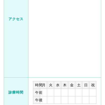
アクセス
時間
月
火
水
木
金
土
日
祝
診療時間
午前
午後