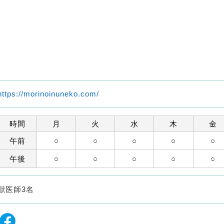
https://morinoinuneko.com/
時間
月
火
水
木
金
午前
○
○
○
○
○
午後
○
○
○
○
○
獣医師3名