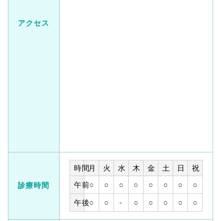
アクセス
時間
月
火
水
木
金
土
日
祝
午前
○
○
○
○
○
○
○
○
診療時間
午後
○
○
-
○
○
○
○
○