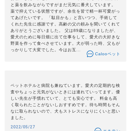
と薬を飲みながらですがまだ元気に番犬しています。
薬で抑えている状態ですが、余生を皆で精一杯可愛がっ
てあげたいです。 「駄目かも」と言いつつ、手術して
くれた先生に感謝です。高齢の父の頼みを聞いてくれて
ありがとうございました。 父は89歳になりましたが、
愛犬のために毎日畑に出て仕事をして、愛犬の大好きな
野菜を作って食べさせています。犬が弱った時、父もが
っかりして大変でした。今はお互...
Calooペット
ペットホテルと病院も兼ねています。愛犬の定期的な検
査やちょっと元気がないときには連れていってます。優
しい先生が手慣れていて、とても安心です。 料金も高
く取られたことがないしおすすめです。待ち時間もそん
なに取られないので、犬もストレスになりにくいと思い
ました。
2022/05/27