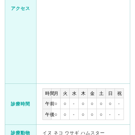
アクセス
時間
月
火
水
木
金
土
日
祝
午前
○
○
-
○
○
○
○
-
診療時間
午後
○
○
-
○
○
○
-
-
診療動物
イヌ ネコ ウサギ ハムスター