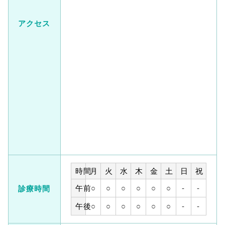
アクセス
時間
月
火
水
木
金
土
日
祝
午前
○
○
○
○
○
○
-
-
診療時間
午後
○
○
○
○
○
○
-
-