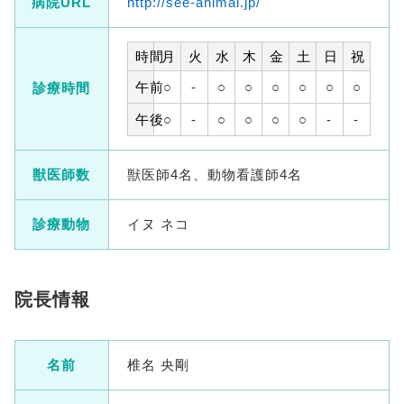
病院URL
http://see-animal.jp/
時間
月
火
水
木
金
土
日
祝
午前
○
-
○
○
○
○
○
○
診療時間
午後
○
-
○
○
○
○
-
-
獣医師数
獣医師4名、動物看護師4名
診療動物
イヌ ネコ
院長情報
名前
椎名 央剛