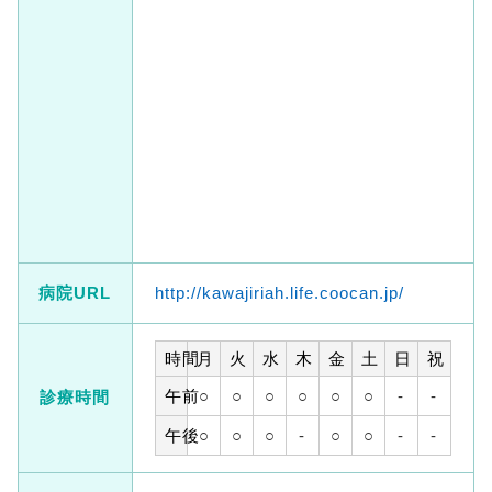
病院URL
http://kawajiriah.life.coocan.jp/
時間
月
火
水
木
金
土
日
祝
午前
○
○
○
○
○
○
-
-
診療時間
午後
○
○
○
-
○
○
-
-