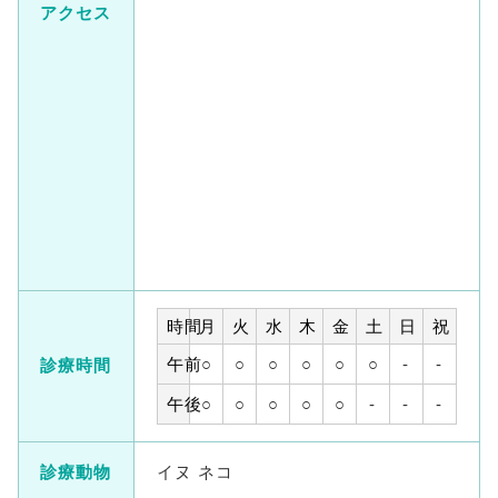
アクセス
時間
月
火
水
木
金
土
日
祝
午前
○
○
○
○
○
○
-
-
診療時間
午後
○
○
○
○
○
-
-
-
診療動物
イヌ ネコ