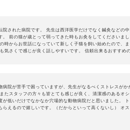
転院された病院です。 先生は西洋医学だけでなく鍼灸などの
す。 前の猫が歳とって弱ってきた時もお灸をしてくださいま
崎の時からお世話になっていて新しく子猫を飼い始めたので、
方も気さくで感じが良く話しやすいです。 信頼出来るおすすめ
物病院が苦手で困っていますが、先生がなるべくストレスがか
 またスタッフの方々も皆とても感じが良く、清潔感のあるオ
度が低いだけでなかなか穴場的な動物病院だと思いました。 
もらえるので嬉しいです。（だからといって高くないし） オ