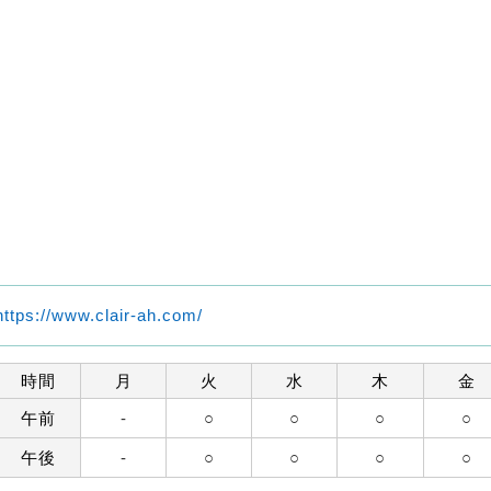
https://www.clair-ah.com/
時間
月
火
水
木
金
午前
-
○
○
○
○
午後
-
○
○
○
○