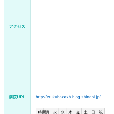
アクセス
病院URL
http://tsukubaxaxh.blog.shinobi.jp/
時間
月
火
水
木
金
土
日
祝