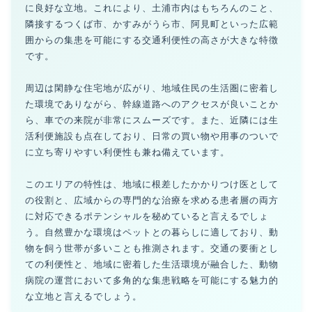
に良好な立地。これにより、土浦市内はもちろんのこと、
隣接するつくば市、かすみがうら市、阿見町といった広範
囲からの集患を可能にする交通利便性の高さが大きな特徴
です。
周辺は閑静な住宅地が広がり、地域住民の生活圏に密着し
た環境でありながら、幹線道路へのアクセスが良いことか
ら、車での来院が非常にスムーズです。また、近隣には生
活利便施設も点在しており、日常の買い物や用事のついで
に立ち寄りやすい利便性も兼ね備えています。
このエリアの特性は、地域に根差したかかりつけ医として
の役割と、広域からの専門的な治療を求める患者層の両方
に対応できるポテンシャルを秘めていると言えるでしょ
う。自然豊かな環境はペットとの暮らしに適しており、動
物を飼う世帯が多いことも推測されます。交通の要衝とし
ての利便性と、地域に密着した生活環境が融合した、動物
病院の運営において多角的な集患戦略を可能にする魅力的
な立地と言えるでしょう。