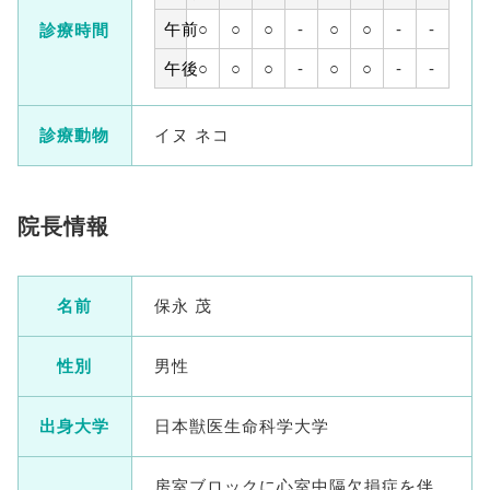
午前
○
○
○
-
○
○
-
-
診療時間
午後
○
○
○
-
○
○
-
-
診療動物
イヌ ネコ
院長情報
名前
保永 茂
性別
男性
出身大学
日本獣医生命科学大学
房室ブロックに心室中隔欠損症を伴