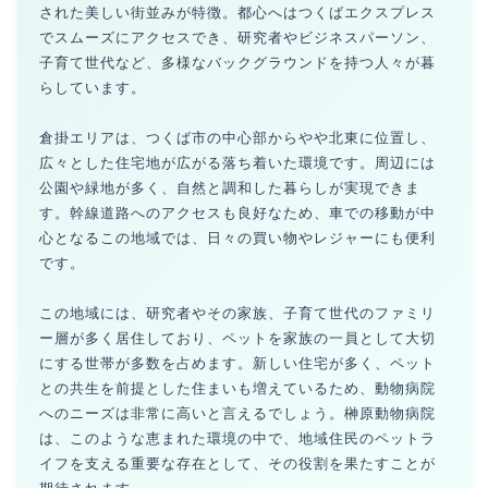
された美しい街並みが特徴。都心へはつくばエクスプレス
でスムーズにアクセスでき、研究者やビジネスパーソン、
子育て世代など、多様なバックグラウンドを持つ人々が暮
らしています。
倉掛エリアは、つくば市の中心部からやや北東に位置し、
広々とした住宅地が広がる落ち着いた環境です。周辺には
公園や緑地が多く、自然と調和した暮らしが実現できま
す。幹線道路へのアクセスも良好なため、車での移動が中
心となるこの地域では、日々の買い物やレジャーにも便利
です。
この地域には、研究者やその家族、子育て世代のファミリ
ー層が多く居住しており、ペットを家族の一員として大切
にする世帯が多数を占めます。新しい住宅が多く、ペット
との共生を前提とした住まいも増えているため、動物病院
へのニーズは非常に高いと言えるでしょう。榊原動物病院
は、このような恵まれた環境の中で、地域住民のペットラ
イフを支える重要な存在として、その役割を果たすことが