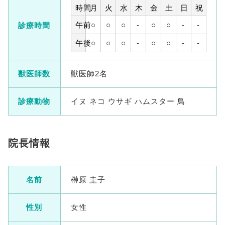
時間
月
火
水
木
金
土
日
祝
午前
○
○
○
-
○
○
-
-
診療時間
午後
○
○
○
-
○
○
-
-
獣医師数
獣医師2名
診療動物
イヌ ネコ ウサギ ハムスター 鳥
院長情報
名前
榊原 圭子
性別
女性