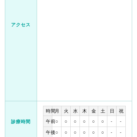
アクセス
時間
月
火
水
木
金
土
日
祝
午前
○
○
○
○
○
○
-
-
診療時間
午後
○
○
○
○
○
○
-
-