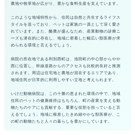
農地や牧草地が広がり、豊かな食料生産を支えています。
このような地域特性から、住民は自然と共生するライフス
タイルを送っており、ペットは家族の一員として深く愛さ
れています。また、酪農が盛んなため、産業動物の診療ニ
ーズも潜在的に存在し、地域に密着した幅広い獣医療が求
められる環境と言えるでしょう。
病院の所在地である利別西町は、池田町の中心部からやや
西に位置し、幹線道路からのアクセスも比較的良好と推測
されます。周辺は住宅地と農地が混在するエリアであり、
地域住民が日常的に利用しやすい立地と考えられます。
いけだ動物病院は、この十勝の恵まれた環境の中で、地域
住民のペットの健康維持はもちろん、町の産業を支える動
物たちのケアにも貢献する、重要な役割を担っていると言
えるでしょう。地域に根差したきめ細やかな獣医療が、こ
の町の動物たちと人々の暮らしを豊かにしています。