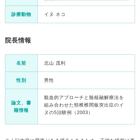
診療動物
イヌ ネコ
院長情報
名前
北山 茂利
性別
男性
観血的アプローチと髄核融解療法を
論文、書
組み合わせた頸椎椎間板突出症のイ
籍情報
ヌの5治験例（2003）