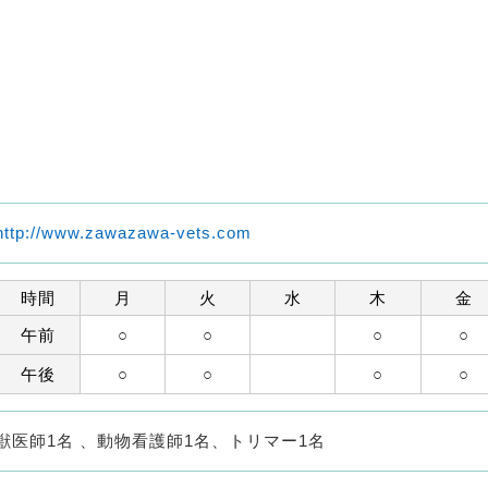
http://www.zawazawa-vets.com
時間
月
火
水
木
金
午前
○
○
○
○
午後
○
○
○
○
獣医師1名 、動物看護師1名、トリマー1名