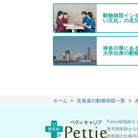
動物病院イン
い文化」の見
神奈川県にあ
大学出身の動
ホーム
北海道の動物病院一覧
Pettie獣
新卒獣医師から
獣医師の仕事内