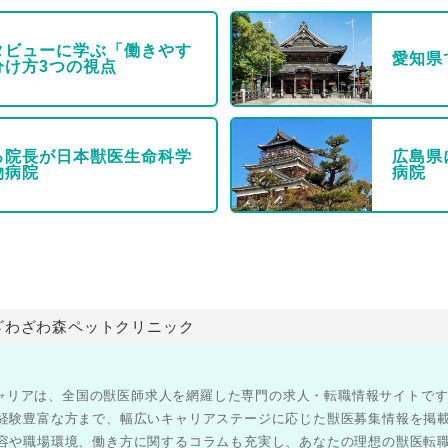
タビューに学ぶ「働きやす
愛知県
分け方3つの視点
る院長が日本獣医生命科学
広島県
物病院
病院
ざわざわ森ペットクリニック
医師キャリアは、全国の獣医師求人を網羅した専門の求人・転職情報サイトで
経験豊富な方まで、幅広いキャリアステージに応じた獣医募集情報を掲
容や職場環境、働き方に関するコラムも充実し、あなたの理想の獣医転