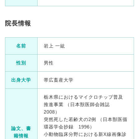
院長情報
名前
岩上 一紘
性別
男性
出身大学
帯広畜産大学
栃木県におけるマイクロチップ普及
推進事業 （日本獣医師会雑誌
2008）
突然死した若齢犬の2例 （日本獣医循
環器学会抄録 1996）
論文、書
小動物臨床分野における新X線画像診
籍情報