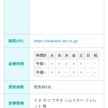
病院URL
https://iwakami-ah.co.jp/
時間
月
火
水
木
金
土
日
祝
午前
○
○
○
○
○
○
-
-
診療時間
午後
○
○
○
-
○
○
-
-
獣医師数
獣医師2名
イヌ ネコ ウサギ ハムスター フェレ
診療動物
ット 鳥