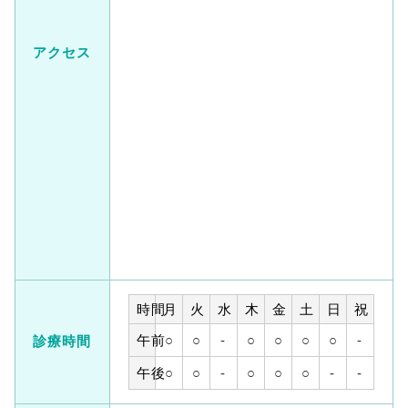
アクセス
時間
月
火
水
木
金
土
日
祝
午前
○
○
-
○
○
○
○
-
診療時間
午後
○
○
-
○
○
○
-
-