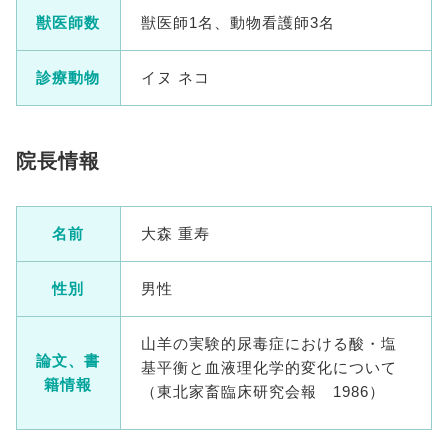
獣医師数
獣医師1名、動物看護師3名
診療動物
イヌ ネコ
院長情報
名前
大森 重寿
性別
男性
山羊の実験的尿毒症における酸・塩
論文、書
基平衡と血液理化学的変化について
籍情報
（東北家畜臨床研究会報 1986）