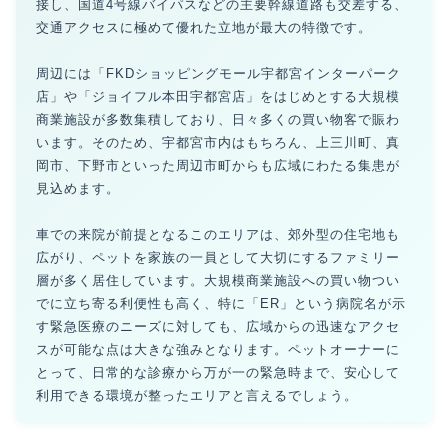
接し、国道4号線バイパスなどの主要幹線道路も交差する、
交通アクセスに極めて優れた立地が最大の特徴です。
周辺には「FKDショッピングモール宇都宮インターパーク
店」や「ジョイフル本田宇都宮店」をはじめとする大規模
商業施設が多数集積しており、日々多くの買い物客で賑わ
います。そのため、宇都宮市内はもちろん、上三川町、真
岡市、下野市といった周辺市町からも広域にわたる集患が
見込めます。
車での来院が前提となるこのエリアは、郊外型の住宅地も
広がり、ペットを家族の一員として大切にするファミリー
層が多く居住しています。大規模商業施設への買い物つい
でに立ち寄る利便性も高く、特に「ER」という病院名が示
す緊急医療のニーズに対しても、広域からの迅速なアクセ
スが可能な点は大きな強みとなります。ペットオーナーに
とって、日常的な診療から万が一の緊急時まで、安心して
利用できる環境が整ったエリアと言えるでしょう。