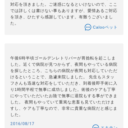
対応を頂きました。ご迷惑になるといけないので、ここ
では詳しくは書けない事もありますが、愛情あるご対応
を頂き、ひたすら感謝しています。有難うございまし
た。
Calooペット
午後6時半頃ゴールデンレトリバーが胃捻転を起こしま
した。近くで病院が見つからず、夜間もやっている病院
を探したところ、こちらの病院が夜間も対応していただ
けるということで、急遽来院しました。 先生もスタッ
フさんも迅速な対応をしていただき、到着後即手術に入
り1時間半程で無事に成功しました。術後のケアも丁寧
にやっていただいたお陰で無事に退院もする事ができま
した。 夜間もやっていて重篤な患畜も見ていただけま
すし、ケアも丁寧なので、非常に貴重な病院だと感じま
した。
2016/08/17
エキテン