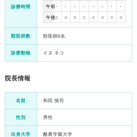
午前
-
-
-
-
-
-
-
-
診療時間
午後
○
○
○
○
○
○
○
○
獣医師数
獣医師6名
診療動物
イヌ ネコ
院長情報
名前
和田 慎司
性別
男性
出身大学
酪農学園大学