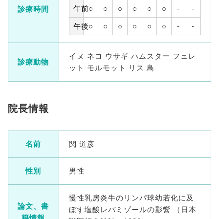
午前
○
○
○
○
○
○
-
-
診療時間
午後
○
○
○
○
○
○
-
-
イヌ ネコ ウサギ ハムスター フェレ
診療動物
ット モルモット リス 鳥
院長情報
名前
関 道彦
性別
男性
慢性乳房炎牛のリンパ球幼若化に及
論文、書
ぼす塩酸レバミゾールの影響 （日本
籍情報