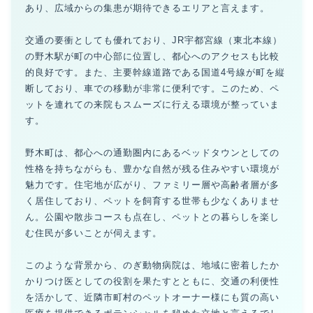
あり、広域からの集患が期待できるエリアと言えます。
交通の要衝としても優れており、JR宇都宮線（東北本線）
の野木駅が町の中心部に位置し、都心へのアクセスも比較
的良好です。また、主要幹線道路である国道4号線が町を縦
断しており、車での移動が非常に便利です。このため、ペ
ットを連れての来院もスムーズに行える環境が整っていま
す。
野木町は、都心への通勤圏内にあるベッドタウンとしての
性格を持ちながらも、豊かな自然が残る住みやすい環境が
魅力です。住宅地が広がり、ファミリー層や高齢者層が多
く居住しており、ペットを飼育する世帯も少なくありませ
ん。公園や散歩コースも点在し、ペットとの暮らしを楽し
む住民が多いことが伺えます。
このような背景から、のぎ動物病院は、地域に密着したか
かりつけ医としての役割を果たすとともに、交通の利便性
を活かして、近隣市町村のペットオーナー様にも質の高い