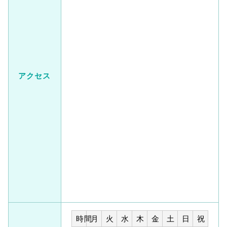
アクセス
時間
月
火
水
木
金
土
日
祝