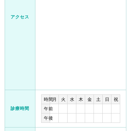
アクセス
時間
月
火
水
木
金
土
日
祝
診療時間
午前
午後