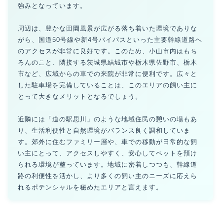
強みとなっています。
周辺は、豊かな田園風景が広がる落ち着いた環境でありな
がら、国道50号線や新4号バイパスといった主要幹線道路へ
のアクセスが非常に良好です。このため、小山市内はもち
ろんのこと、隣接する茨城県結城市や栃木県佐野市、栃木
市など、広域からの車での来院が非常に便利です。広々と
した駐車場を完備していることは、このエリアの飼い主に
とって大きなメリットとなるでしょう。
近隣には「道の駅思川」のような地域住民の憩いの場もあ
り、生活利便性と自然環境がバランス良く調和していま
す。郊外に住むファミリー層や、車での移動が日常的な飼
い主にとって、アクセスしやすく、安心してペットを預け
られる環境が整っています。地域に密着しつつも、幹線道
路の利便性を活かし、より多くの飼い主のニーズに応えら
れるポテンシャルを秘めたエリアと言えます。