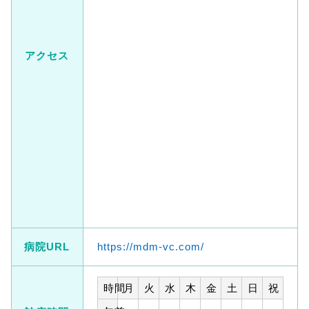
アクセス
病院URL
https://mdm-vc.com/
時間
月
火
水
木
金
土
日
祝