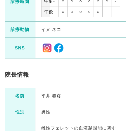
午前
-
○
○
○
○
○
○
-
診療時間
午後
-
○
○
○
○
○
-
-
診療動物
イヌ ネコ
SNS
院長情報
名前
平井 範彦
性別
男性
雌性フェレットの血液凝固能に関す