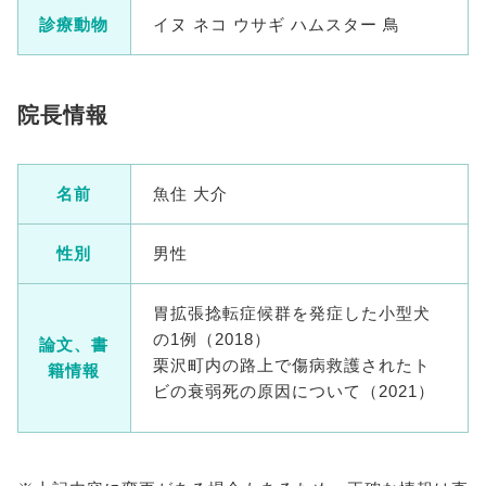
診療動物
イヌ ネコ ウサギ ハムスター 鳥
院長情報
名前
魚住 大介
性別
男性
胃拡張捻転症候群を発症した小型犬
の1例（2018）
論文、書
栗沢町内の路上で傷病救護されたト
籍情報
ビの衰弱死の原因について（2021）