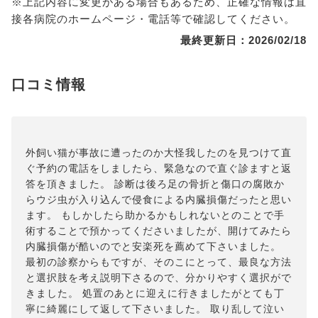
※上記内容に変更がある場合もあるため、正確な情報は直
接各病院のホームページ・電話等で確認してください。
最終更新日：2026/02/18
口コミ情報
外飼い猫が事故に遭ったのか大怪我したのを見つけて直
ぐ予約の電話をしましたら、緊急なので直ぐ診ますと返
答を頂きました。 診断は後ろ足の骨折と傷口の腐敗か
らウジ虫が入り込んで侵食による内臓損傷だったと思い
ます。 もしかしたら助かるかもしれないとのことで手
術することで預かってくださいましたが、開けてみたら
内臓損傷が酷いのでと安楽死を薦めて下さいました。
最初の診察からもですが、そのこにとって、最良な方法
と選択肢を考え説明下さるので、分かりやすく選択がで
きました。 処置のあとに迎えに行きましたがとても丁
寧に綺麗にして返して下さいました。 取り乱して泣い