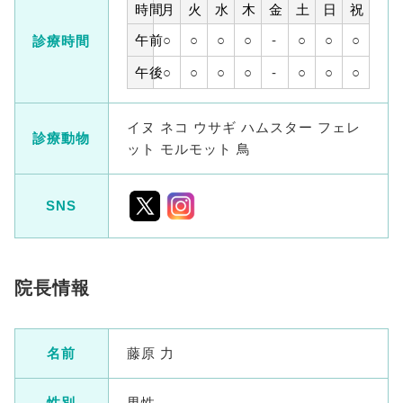
時間
月
火
水
木
金
土
日
祝
午前
○
○
○
○
-
○
○
○
診療時間
午後
○
○
○
○
-
○
○
○
イヌ ネコ ウサギ ハムスター フェレ
診療動物
ット モルモット 鳥
SNS
院長情報
名前
藤原 力
性別
男性