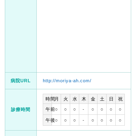
病院URL
http://moriya-ah.com/
時間
月
火
水
木
金
土
日
祝
午前
○
○
○
-
○
○
○
○
診療時間
午後
○
○
○
-
○
○
○
○