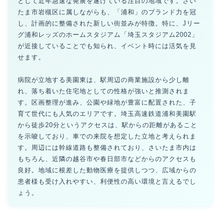
として近年急速な発展を遂げている注目の地域です。さい
たま市岩槻区に属しながらも、「浦和」のブランド力を冠
し、計画的に整備された新しい街並みが特徴。特に、Jリー
グ浦和レッズのホームスタジアム「埼玉スタジアム2002」
が近接していることでも知られ、イベント時には活気を見
せます。
病院が立地する美園東は、駅周辺の商業施設から少し離
れ、落ち着いた住宅地としての性格が強いと推測されま
す。区画整理が進み、公園や緑地が豊富に配置された、子
育て世代にも人気のエリアです。埼玉高速鉄道浦和美園駅
から徒歩20分というアクセスは、駅からの距離があること
を示唆しており、車での来院を想定した立地と考えられま
す。周辺には幹線道路も整備されており、さいたま市内は
もちろん、近隣の越谷市や春日部市などからのアクセスも
良好。地域に根差した動物医療を提供しつつ、広域からの
患者様も受け入れやすい、利便性の高い環境と言えるでし
ょう。