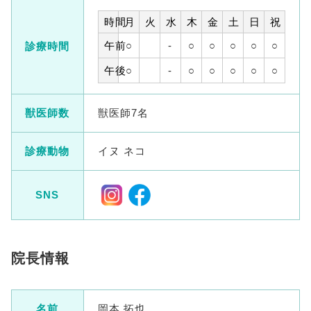
時間
月
火
水
木
金
土
日
祝
午前
○
-
○
○
○
○
○
診療時間
午後
○
-
○
○
○
○
○
獣医師数
獣医師7名
診療動物
イヌ ネコ
SNS
院長情報
名前
岡本 拓也