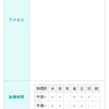
アクセス
時間
月
火
水
木
金
土
日
祝
午前
○
○
○
-
○
○
○
-
診療時間
午後
○
○
○
-
○
○
-
-