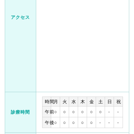
アクセス
時間
月
火
水
木
金
土
日
祝
午前
○
○
○
○
○
○
-
-
診療時間
午後
○
○
○
○
○
-
-
-